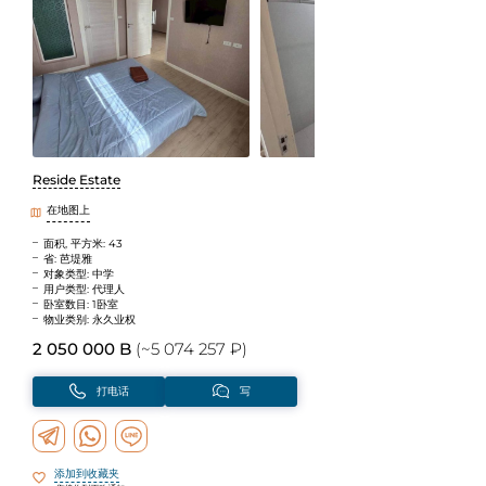
Reside Estate
在地图上
面积, 平方米: 43
省: 芭堤雅
对象类型: 中学
用户类型: 代理人
卧室数目: 1卧室
物业类别: 永久业权
2 050 000 B
(~5 074 257 ₽)
打电话
写
添加到收藏夹