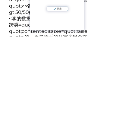
quot;>
<强gt;重新发出和/强
同意
gt;50/50的
<李的数据列表=quot;子弹quot;><
跨类=quot;ql-ui
quot;contenteditable=quot;false
quot;>
的一个最抢手的公寓房租金在
芭达雅
<跨类=quot;ql-ui
quot;contenteditable=quot;false
quot;>
增加的区域是一个罕见的这个
复杂
<跨类=quot;ql-ui
quot;contenteditable=quot;false
quot;>
完全准备好交易和结算与lt;/
利gt;<李的数据列表=quot;子弹
quot;><跨类=quot;ql-ui
quot;contenteditable=quot;false
quot;>
良好平衡的价格、状况和位
置/ol>
🏝一个公寓的海芭堤雅的外国配额是液体的资产与高租金
的潜力。
📩写信获取详细信息并及时预订观看。