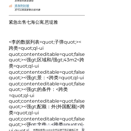
您将收到更改通知
添加到比较
您可以根据参数比较对象
紧急出售七海公寓,芭堤雅
<李的数据列表=quot;子弹quot;><
跨类=quot;ql-ui
quot;contenteditable=quot;false
quot;>
<强gt;区域和/强gt;43m2
<跨
类=quot;ql-ui
quot;contenteditable=quot;false
quot;>
<强gt;景：
<跨类=quot;ql-ui
quot;contenteditable=quot;false
quot;>
<强gt;的条件：
<跨类
=quot;ql-ui
quot;contenteditable=quot;false
quot;>
<强gt;配额：
外(外国配额)
<跨
类=quot;ql-ui
quot;contenteditable=quot;false
quot;>
<强gt;文件：
<跨类=quot;ql-
ui quot;contenteditable=quot;假
本网站使用cookie文件以便于和正确地工作