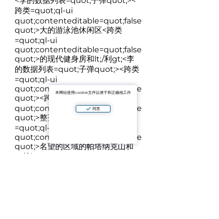
<李的数据列表=quot;子弹quot;><
跨类=quot;ql-ui
quot;contenteditable=quot;false
quot;>
大的游泳池休闲区
<跨类
=quot;ql-ui
quot;contenteditable=quot;false
quot;>
的现代健身房和lt;/利gt;<李
的数据列表=quot;子弹quot;><跨类
=quot;ql-ui
quot;contenteditable=quot;false
本网站使用cookie文件以便于和正确地工作
quot;>
<跨类=quot;ql-ui
quot;contenteditable=quot;false
同意
quot;>
整齐干净的绿色区域
<跨类
=quot;ql-ui
quot;contenteditable=quot;false
quot;>
名望的区域的帕塔纳克山和
lt;/利gt;
<李的数据列表=quot;子弹quot;><
跨类=quot;ql-ui
quot;contenteditable=quot;false
quot;>
降低价格—<强gt;2,450,000
铢
<跨类=quot;ql-ui
quot;contenteditable=quot;false