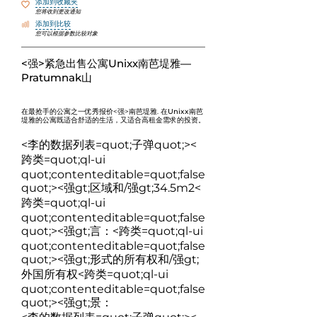
添加到收藏夹
您将收到更改通知
添加到比较
您可以根据参数比较对象
<强>紧急出售公寓Unixx南芭堤雅—
Pratumnak山
在最抢手的公寓之一优秀报价<强>南芭堤雅
. 在
Unixx南芭
堤雅
的公寓既适合舒适的生活，又适合高租金需求的投资。
<李的数据列表=quot;子弹quot;><
跨类=quot;ql-ui
quot;contenteditable=quot;false
quot;>
<强gt;区域和/强gt;34.5m2
<
跨类=quot;ql-ui
quot;contenteditable=quot;false
quot;>
<强gt;言：
<跨类=quot;ql-ui
quot;contenteditable=quot;false
quot;>
<强gt;形式的所有权和/强gt;
外国所有权
<跨类=quot;ql-ui
quot;contenteditable=quot;false
quot;>
<强gt;景：