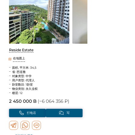
Reside Estate
在地图上
面积, 平方米: 34,5
省: 芭堤雅
对象类型: 中学
用户类型: 代理人
卧室数目: 1卧室
物业类别: 永久业权
楼层: 12
2 450 000 B
(~6 064 356 ₽)
打电话
写