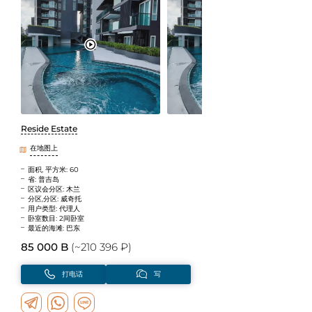
Reside Estate
在地图上
面积, 平方米: 60
省: 普吉岛
区议会分区: 木兰
分区,分区: 威奇托
用户类型: 代理人
卧室数目: 2间卧室
最近的海滩: 巴东
85 000 B
(~210 396 ₽)
打电话
写