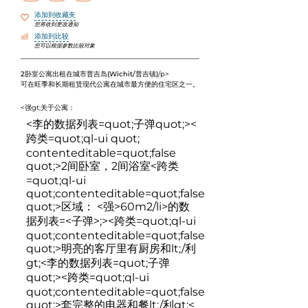
添加到收藏夹
您将收到更改通知
添加到比较
您可以根据参数比较对象
2卧室公寓出租在城市普吉岛(Wichit/普吉镇)
/p>
可在
旺季和长期租赁
现代公寓在城市最方便的住宅区之一。
<强gt;关于公寓：
<李的数据列表=quot;子弹quot;><
跨类=quot;ql-ui quot;
contenteditable=quot;false
quot;>
2间卧室，2间浴室
<跨类
=quot;ql-ui
quot;contenteditable=quot;false
quot;>
区域： <强>60m2
/li>的数
据列表=<子弹>;><跨类=quot;ql-ui
quot;contenteditable=quot;false
quot;>
明亮的客厅里有厨房和lt;/利
gt;<李的数据列表=quot;子弹
quot;><跨类=quot;ql-ui
quot;contenteditable=quot;false
quot;>
套完整的电器和餐lt;/利gt;<