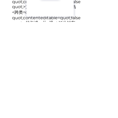
quot;contenteditable=quot;false
quot;>
方便地访问所有区域的小岛
<跨类=quot;ql-ui
quot;contenteditable=quot;false
quot;>
的海滩—从<强gt;15分钟车
程
<强gt;租赁指南(请指定的相关性)和/强gt;
<李的数据列表=quot;子弹
quot;><跨类=quot;ql-ui
quot;contenteditable=quot;
假quot;>
的高峰季节—lt;强gt;了
150 000铢/月和lt;/强gt;
<跨类
=quot;ql-ui
quot;contenteditable=quot;false
quot;>
一月<强gt;了120 000铢/
强/li数据表=子弹;><跨类
=quot;ql-ui
quot;contenteditable=quot;false
quot;>
日<强gt;有110 000铢/
强/li数据表=子弹;><跨类