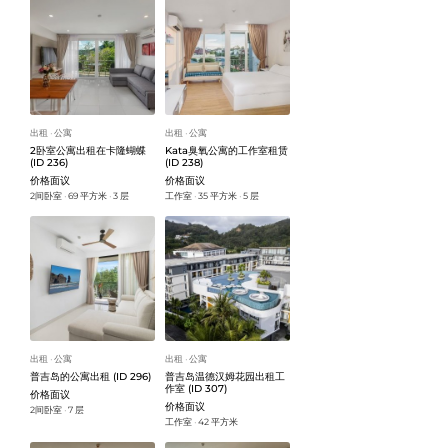
出租
公寓
出租
公寓
ᐧ
ᐧ
2卧室公寓出租在卡隆蝴蝶
Kata臭氧公寓的工作室租赁
(ID 236)
(ID 238)
价格面议
价格面议
2间卧室
69 平方米
3 层
工作室
35 平方米
5 层
ᐧ
ᐧ
ᐧ
ᐧ
出租
公寓
出租
公寓
ᐧ
ᐧ
普吉岛的公寓出租 (ID 296)
普吉岛温德汉姆花园出租工
作室 (ID 307)
价格面议
价格面议
2间卧室
7 层
ᐧ
工作室
42 平方米
ᐧ