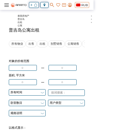
RUB
泰国房地产
普吉岛
出租
公寓
普吉岛公寓出租
所有物业
出售
出租
别墅销售
公寓销售
商业地产销售
对象的价格范围
面积, 平方米
所有时间
卧室数目
用户类型
规格说明
以格式显示：