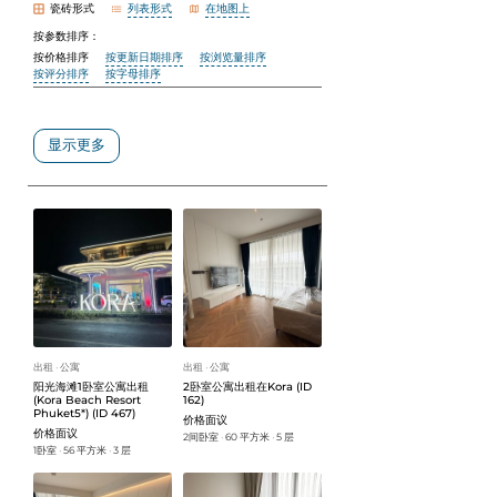
瓷砖形式
列表形式
在地图上
按参数排序：
按价格排序
按更新日期排序
按浏览量排序
按评分排序
按字母排序
显示更多
出租
公寓
出租
公寓
ᐧ
ᐧ
阳光海滩1卧室公寓出租
2卧室公寓出租在Kora (ID
(Kora Beach Resort
162)
Phuket5*) (ID 467)
价格面议
价格面议
2间卧室
60 平方米
5 层
ᐧ
ᐧ
1卧室
56 平方米
3 层
ᐧ
ᐧ