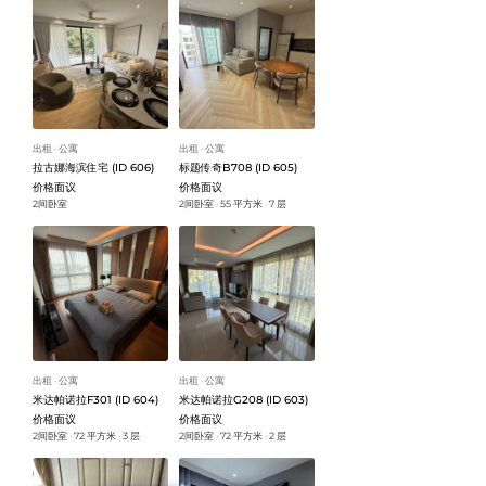
出租
公寓
出租
公寓
ᐧ
ᐧ
拉古娜海滨住宅 (ID 606)
标题传奇B708 (ID 605)
价格面议
价格面议
2间卧室
2间卧室
55 平方米
7 层
ᐧ
ᐧ
出租
公寓
出租
公寓
ᐧ
ᐧ
米达帕诺拉F301 (ID 604)
米达帕诺拉G208 (ID 603)
价格面议
价格面议
2间卧室
72 平方米
3 层
2间卧室
72 平方米
2 层
ᐧ
ᐧ
ᐧ
ᐧ