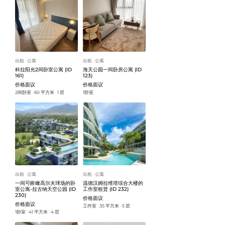
出租
公寓
出租
公寓
ᐧ
ᐧ
科拉阳光2间卧室公寓 (ID
海天公园一间卧房公寓 (ID
161)
123)
价格面议
价格面议
2间卧室
60 平方米
1 层
1卧室
ᐧ
ᐧ
出租
公寓
出租
公寓
ᐧ
ᐧ
一间可俯瞰高尔夫球场的卧
温德汉姆拉维塔综合大楼的
室公寓-拉古纳天空公园 (ID
工作室租赁 (ID 232)
230)
价格面议
价格面议
工作室
35 平方米
5 层
ᐧ
ᐧ
1卧室
41 平方米
4 层
ᐧ
ᐧ