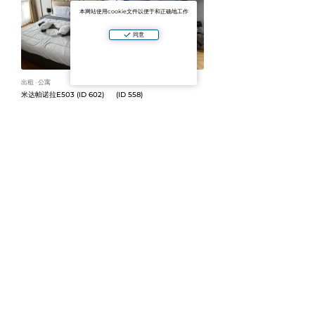
本网站使用cookie文件以便于和正确地工作
同意
出租
公寓
出租
公寓
ᐧ
ᐧ
米达帕诺拉E503 (ID 602)
(ID 558)
价格面议
价格面议
1卧室
36 平方米
5 层
2间卧室
ᐧ
ᐧ
出租
公寓
出租
公寓
ᐧ
ᐧ
丽晶邦涛 (ID 556)
摄政卡马拉 (ID 555)
价格面议
价格面议
1卧室
3间卧室