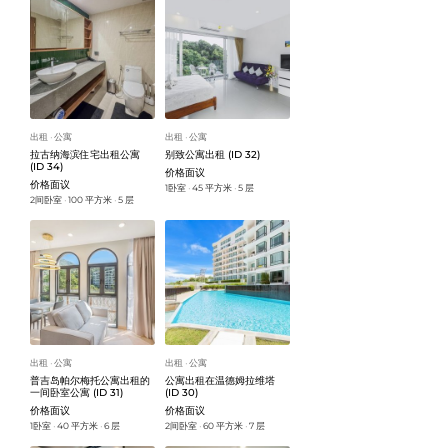
出租
公寓
出租
公寓
ᐧ
ᐧ
拉古纳海滨住宅出租公寓
别致公寓出租 (ID 32)
(ID 34)
价格面议
价格面议
1卧室
45 平方米
5 层
ᐧ
ᐧ
2间卧室
100 平方米
5 层
ᐧ
ᐧ
出租
公寓
出租
公寓
ᐧ
ᐧ
普吉岛帕尔梅托公寓出租的
公寓出租在温德姆拉维塔
一间卧室公寓 (ID 31)
(ID 30)
价格面议
价格面议
1卧室
40 平方米
6 层
2间卧室
60 平方米
7 层
ᐧ
ᐧ
ᐧ
ᐧ