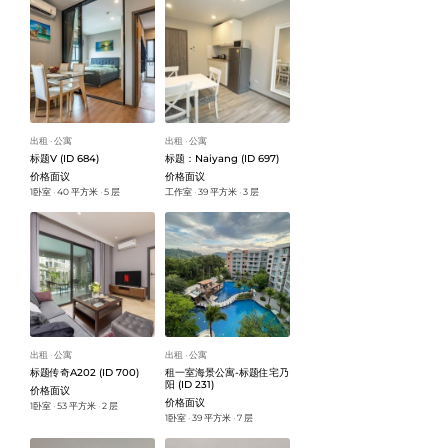
出租
公寓
出租
公寓
ᐧ
ᐧ
标题V (ID 684)
标题：Naiyang (ID 697)
价格面议
价格面议
1卧室
40 平方米
5 层
工作室
39 平方米
3 层
ᐧ
ᐧ
ᐧ
ᐧ
出租
公寓
出租
公寓
ᐧ
ᐧ
标题传奇A202 (ID 700)
租一室海景公寓-标题住宅乃
阳 (ID 231)
价格面议
价格面议
1卧室
53 平方米
2 层
ᐧ
ᐧ
1卧室
39 平方米
7 层
ᐧ
ᐧ