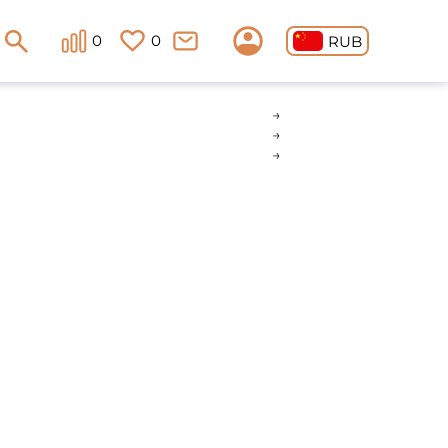
0
0
RUB