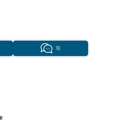
离
写
象