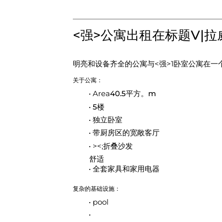
<强>公寓出租在标题V|拉
明亮和设备齐全的公寓与<强>1卧室公寓在一个
关于公寓：
Area
40.5平方。m
5楼
独立卧室
带厨房区的宽敞客厅
><;折叠沙发
舒适
全套家具和家用电器
复杂的基础设施：
pool