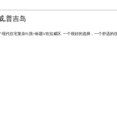
威,普吉岛
现代住宅复杂lt;强>标题V
在拉威区. 一个很好的选择，一个舒适的