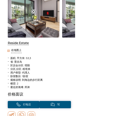
Reside Estate
在地图上
面积, 平方米: 53,3
省: 普吉岛
区议会分区: 塔朗
分区,分区: 程塔来
用户类型: 代理人
卧室数目: 1卧室
规格说明: 到海边的步行距离
楼层: 2
最近的海滩: 邦涛
价格面议
打电话
写