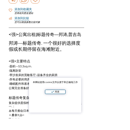
添加到收藏夹
您将收到更改通知
添加到比较
您可以根据参数比较对象
<强>公寓出租|标题传奇—邦涛,普吉岛
邦涛
—标题传奇. 一个很好的选择度
假或长期停留在海滩附近。
<强>主要特点
•面积—53.3sq.m.
•隔离卧室
•带沙发床的宽敞客厅;•设备齐全的厨房
•所有必要的用具和家用电器
本网站使用cookie文件以便于和正确地工作
•睡眠配件和基本化妆品
公寓完全准备好搬进来-来住。
同意
标题传奇复杂的基础设施
复杂提供度假村级设施,这使得它在普吉岛最抢手的租金之
一.：
♨每天都会日本温泉
🔅桑拿lt;/p>
💻办公位
🎥电影院和lt;/p>
🧸儿童游戏室