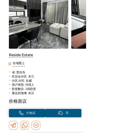
Reside Estate
在地图上
省: 普吉岛
区议会分区: 木兰
分区,分区: 拉威
用户类型: 代理人
卧室数目: 2间卧室
最近的海滩: 奈汉
价格面议
打电话
写