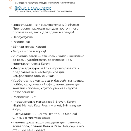
Вы будете получать уведомления об изменениях
Добавить к сравнению
Вы сможете сравнить объекты по параметрам
Инвестиционно-привлекательный объект!
Прекрасно подходит как для постоянного
проживания, так и для сдачи в аренду!
Переуступка!
Рассрочка!
Вблизи пляжа Карон!
Вид на море и город!
VIP Venus Karon — это новый жилой комплекс
со всеми удобствами, расположен в 5
минутах от пляжа Karon.
Инфраструктура района хорошо развита и
предлагает всё необходимое для
комфортного отдыха и жизни.
Удобства: парковка, сад и бассейн на крыше,
лобби, юридический офис, помещение для
занятий спортом, круглосуточная служба
безопасности.
Расположение:
- продуктовые магазины: 7-Eleven, Karon
Night Market, Kata Fresh Market, 5–8 минутах
езды;
- медицинский центр Healthplus Medical
Clinic, в 8 минутах езды;
- можно доехать до площадки для пляжного
волейбола, пляжей Ката и Ката Ной, сёрфинг-
станции, 13–15 минут.