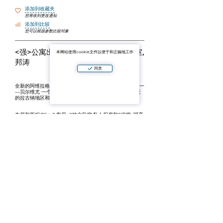
添加到收藏夹
您将收到更改通知
添加到比较
您可以根据参数比较对象
<强>公寓出租|贝尔维尤泻湖—2间卧室,
本网站使用cookie文件以便于和正确地工作
邦涛
同意
全新的阿维拉格式的公寓在普吉岛北部最愉快的复合体之一
—贝尔维尤 一个很好的选择放松，越冬或舒适的生活附近
的拉古纳地区和邦涛海滩。
布局和面积:76m2,客厅+2独立卧室,私人厨房和2浴室. 明亮
的现代装修，所有必要的电器和家居用品-你可以来住没有
额外的购买。
公寓的优点：早晨咖啡的阳台，工作的高速互联网，舒适的
家具和整洁的"新"内部没有生活的痕迹。
综合体的基础设施：一个大型游泳池，一个健身房，一个同
事区和一个维护良好的领土与度假胜地的气氛。
邦涛位置:一个便利的地区，发达的基础设施—靠近咖啡馆,
餐馆,商店和一切你需要住在普吉岛.
请根据要求检查可用日期和当前价格。 📩