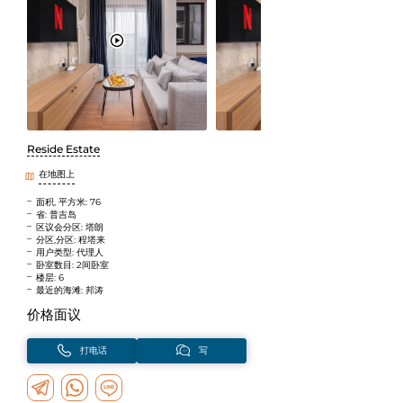
Reside Estate
在地图上
面积, 平方米: 76
省: 普吉岛
区议会分区: 塔朗
分区,分区: 程塔来
用户类型: 代理人
卧室数目: 2间卧室
楼层: 6
最近的海滩: 邦涛
价格面议
打电话
写