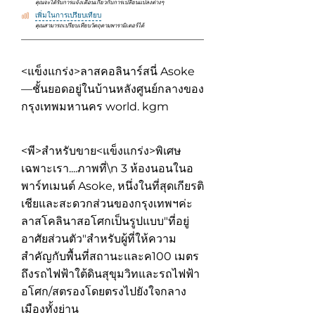
คุณจะได้รับการแจ้งเตือนเกี่ยวกับการเปลี่ยนแปลงต่างๆ
เพิ่มในการเปรียบเทียบ
คุณสามารถเปรียบเทียบวัตถุตามพารามิเตอร์ได้
<แข็งแกร่ง>ลาสคอลินาร์สนี่ Asoke
—ชั้นยอดอยู่ในบ้านหลังศูนย์กลางของ
กรุงเทพมหานคร world. kgm
<พี>สำหรับขาย<แข็งแกร่ง>พิเศษ
เฉพาะเรา....ภาพที่\n 3 ห้องนอนในอ
พาร์ทเมนต์ Asoke
, หนึ่งในที่สุดเกียรติ
เชียและสะดวกส่วนของกรุงเทพฯค่ะ
ลาสโคลินาสอโศกเป็นรูปแบบ"ที่อยู่
อาศัยส่วนตัว"สำหรับผู้ที่ให้ความ
สำคัญกับพื้นที่สถานะและค100 เมตร
ถึงรถไฟฟ้าใต้ดินสุขุมวิทและรถไฟฟ้า
อโศก/สตรองโดยตรงไปยังใจกลาง
เมืองทั้งย่าน