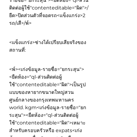
รายชื่อ="ยกระสุน"><ยืดห้อง="ql-ส่วน
ติดต่อผู้ใช้"contenteditable="ผิด">/
ยืด>ปิดส่วนตัวที่จอดรถ<แข็งแกร่ง>2
รถ
/เสื>/พ์>
<แข็งแกร่ง>ช่างได้เปรียบเสียจริงของ
สถานที่:
<พ์><เก่งข้อมูล-รายชื่อ="ยกระสุน">
<ยืดห้อง="ql-ส่วนติดต่อผู้
ใช้"contenteditable="ผิด">
เป็นรูป
แบบของหายากขนาดใหญ่สวน
ศูนย์กลางของกรุงเทพมหานคร
world. kgm
<เก่งข้อมูล-รายชื่อ="ยก
ระสุน"><ยืดห้อง="ql-ส่วนติดต่อผู้
ใช้"contenteditable="ผิด">
เหมาะ
สำหรับครอบครัวหรือ expats
<เก่ง