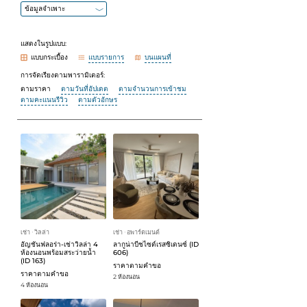
ข้อมูลจำเพาะ
แสดงในรูปแบบ:
แบบกระเบื้อง
แบบรายการ
บนแผนที่
การจัดเรียงตามพารามิเตอร์:
ตามราคา
ตามวันที่อัปเดต
ตามจำนวนการเข้าชม
ตามคะแนนรีวิว
ตามตัวอักษร
เช่า
วิลล่า
เช่า
อพาร์ตเมนต์
ᐧ
ᐧ
อัญชันฟลอร่า-เช่าวิลล่า 4
ลากูน่าบีชไซด์เรสซิเดนซ์ (ID
ห้องนอนพร้อมสระว่ายน้ำ
606)
(ID 163)
ราคาตามคำขอ
ราคาตามคำขอ
2 ห้องนอน
4 ห้องนอน