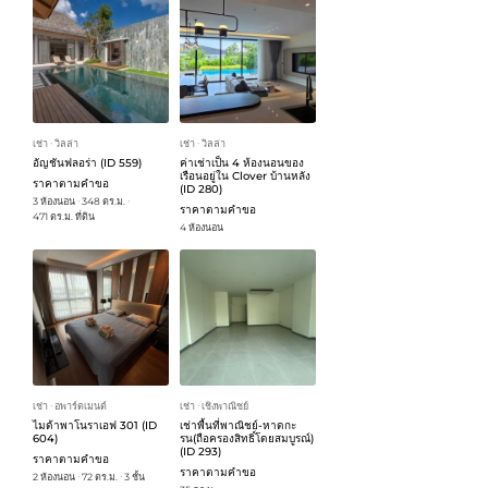
เช่า
วิลล่า
เช่า
วิลล่า
ᐧ
ᐧ
อัญชันฟลอร่า (ID 559)
ค่าเช่าเป็น 4 ห้องนอนของ
เรือนอยู่ใน Clover บ้านหลัง
ราคาตามคำขอ
(ID 280)
3 ห้องนอน
348 ตร.ม.
ᐧ
ᐧ
ราคาตามคำขอ
471 ตร.ม. ที่ดิน
4 ห้องนอน
เช่า
อพาร์ตเมนต์
เช่า
เชิงพาณิชย์
ᐧ
ᐧ
ไมด้าพาโนราเอฟ 301 (ID
เช่าพื้นที่พาณิชย์-หาดกะ
604)
รน(ถือครองสิทธิ์โดยสมบูรณ์)
(ID 293)
ราคาตามคำขอ
ราคาตามคำขอ
2 ห้องนอน
72 ตร.ม.
3 ชั้น
ᐧ
ᐧ