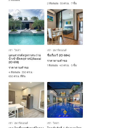
2 ห้องนอน
55 ตร.ม.
7 ชั้น
ᐧ
ᐧ
เช่า
วิลล่า
เช่า
อพาร์ตเมนต์
ᐧ
ᐧ
แดนสวรรค์หรูหราสระว่าย
ชื่อเรื่องวี (ID 684)
น้ำเข้ายึดคฤหาสน์,Rawai
ราคาตามคำขอ
(ID 618)
1 ห้องนอน
40 ตร.ม.
5 ชั้น
ᐧ
ᐧ
ราคาตามคำขอ
4 ห้องนอน
350 ตร.ม.
ᐧ
ᐧ
650 ตร.ม. ที่ดิน
เช่า
อพาร์ตเมนต์
เช่า
วิลล่า
ᐧ
ᐧ