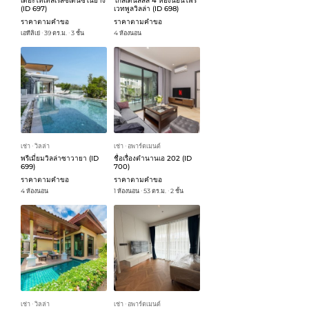
เดอะไทเทิ้ลเรสซิเดนซ์ในยาง
โกลเด้นลิลลี่ 4 ห้องนอนไพร
(ID 697)
เวทพูลวิลล่า (ID 698)
ราคาตามคำขอ
ราคาตามคำขอ
เอทีลิเย่
39 ตร.ม.
3 ชั้น
4 ห้องนอน
ᐧ
ᐧ
เช่า
วิลล่า
เช่า
อพาร์ตเมนต์
ᐧ
ᐧ
พรีเมี่ยมวิลล่าซาวายา (ID
ชื่อเรื่องตำนานเอ 202 (ID
699)
700)
ราคาตามคำขอ
ราคาตามคำขอ
4 ห้องนอน
1 ห้องนอน
53 ตร.ม.
2 ชั้น
ᐧ
ᐧ
เช่า
วิลล่า
เช่า
อพาร์ตเมนต์
ᐧ
ᐧ