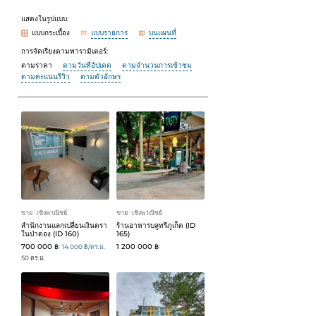
แสดงในรูปแบบ:
แบบกระเบื้อง
แบบรายการ
บนแผนที่
การจัดเรียงตามพารามิเตอร์:
ตามราคา
ตามวันที่อัปเดต
ตามจำนวนการเข้าชม
ตามคะแนนรีวิว
ตามตัวอักษร
ขาย
เชิงพาณิชย์
ขาย
เชิงพาณิชย์
ᐧ
ᐧ
สำนักงานแลกเปลี่ยนเงินตรา
ร้านอาหารบลูทรีภูเก็ต (ID
ในป่าตอง (ID 160)
165)
700 000 ฿
1 200 000 ฿
14 000 ฿/ตร.ม.
50 ตร.ม.