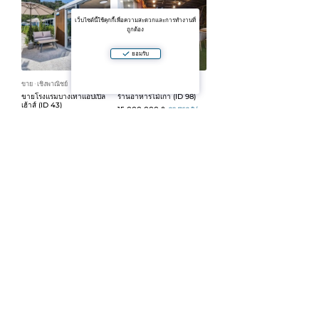
เว็บไซต์นี้ใช้คุกกี้เพื่อความสะดวกและการทำงานที่
ถูกต้อง
ยอมรับ
ขาย
เชิงพาณิชย์
ขาย
เชิงพาณิชย์
ᐧ
ᐧ
ขายโรงแรมบางเทาแอปเปิ้ล
ร้านอาหารไม้เกา (ID 98)
เฮ้าส์ (ID 43)
15 000 000 ฿
29 762 ฿/
9 500 000 ฿
ตร.ม.
504 ตร.ม.
ขาย
เชิงพาณิชย์
ขาย
เชิงพาณิชย์
ᐧ
ᐧ
ขายโฮมออฟฟิศ (ID 297)
อาคารที่มีอพาร์ทเมน (ID
628)
24 000 000 ฿
60 000 ฿/
58 000 000 ฿
ตร.ม.
400 ตร.ม.
1
จำนวนต่อหน้า:
30