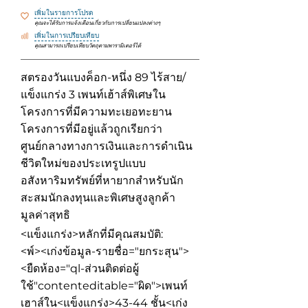
เพิ่มในรายการโปรด
คุณจะได้รับการแจ้งเตือนเกี่ยวกับการเปลี่ยนแปลงต่างๆ
เพิ่มในการเปรียบเทียบ
คุณสามารถเปรียบเทียบวัตถุตามพารามิเตอร์ได้
สตรองวันแบงค็อก-หนึ่ง 89 ไร้สาย/
แข็งแกร่ง 3 เพนท์เฮ้าส์พิเศษใน
โครงการที่มีความทะเยอทะยาน
โครงการที่มีอยู่แล้วถูกเรียกว่า
ศูนย์กลางทางการเงินและการดำเนิน
ชีวิตใหม่ของประเทรูปแบบ
อสังหาริมทรัพย์ที่หายากสำหรับนัก
สะสมนักลงทุนและพิเศษสูงลูกค้า
มูลค่าสุทธิ
<แข็งแกร่ง>หลักที่มีคุณสมบัติ:
<พ์><เก่งข้อมูล-รายชื่อ="ยกระสุน">
<ยืดห้อง="ql-ส่วนติดต่อผู้
ใช้"contenteditable="ผิด">
เพนท์
เฮาส์ใน<แข็งแกร่ง>43-44 ชั้น
<เก่ง