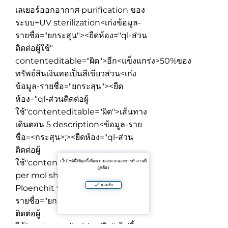
เลเยอร์ออกอากาศ purification ของ
ระบบ+UV sterilization
<เก่งข้อมูล-
รายชื่อ="ยกระสุน"><ยืดห้อง="ql-ส่วน
ติดต่อผู้ใช้"
contenteditable="ผิด">
อีก<แข็งแกร่ง>50%ของ
ทรัพย์สินเงินทอเป็นสีเขียวส่วน
<เก่ง
ข้อมูล-รายชื่อ="ยกระสุน"><ยืด
ห้อง="ql-ส่วนติดต่อผู้
ใช้"contenteditable="ผิด">
เส้นทาง
เดินตอน 5 description
<ข้อมูล-ราย
ชื่อ=<กระสุน>;><ยืดห้อง="ql-ส่วน
ติดต่อผู้
ใช้"contenteditable="ผิด">
joule
เว็บไซต์นี้ใช้คุกกี้เพื่อความสะดวกและการทำงานที่
ถูกต้อง
per mol shuttles จะ BTS
ยอมรับ
Ploenchit ทุก 15 นาที
<เก่งข้อมูล-
รายชื่อ="ยกระสุน"><ยืดห้อง="ql-ส่วน
ติดต่อผู้
ใช้"contenteditable="ผิด">
ไม่สิ้น