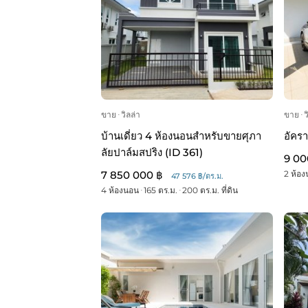
ขาย
ᐧ
วิลล่า
ขาย
ᐧ
ว
บ้านเดี่ยว 4 ห้องนอนสำหรับขายศุภา
อัครา
ลัยปาล์มสปริง (ID 361)
9 00
7 850 000 ฿
2 ห้อ
47 576 ฿/ตร.ม.
4 ห้องนอน
ᐧ
165 ตร.ม.
ᐧ
200 ตร.ม. ที่ดิน