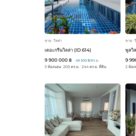
ขาย
ᐧ
วิลล่า
ขาย
ᐧ
ว
เดอะกรีนวิลล่า (ID 614)
พูลวิ
9 900 000 ฿
9 99
49 500 ฿/ตร.ม.
3 ห้องนอน
ᐧ
200 ตร.ม.
ᐧ
244 ตร.ม. ที่ดิน
2 ห้อ