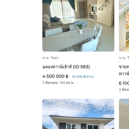
ขาย
ᐧ
วิลล่า
ขาย
ᐧ
ว
ฉลองทาวน์เฮ้าส์ (ID 583)
ขายท
ทาวน
4 500 000 ฿
30 000 ฿/ตร.ม.
2 ห้องนอน
ᐧ
150 ตร.ม.
6 10
2 ห้อ