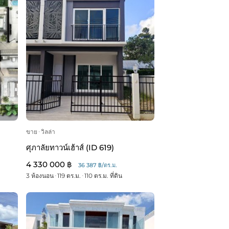
ขาย
ᐧ
วิลล่า
ศุภาลัยทาวน์เฮ้าส์ (ID 619)
4 330 000 ฿
36 387 ฿/ตร.ม.
3 ห้องนอน
ᐧ
119 ตร.ม.
ᐧ
110 ตร.ม. ที่ดิน