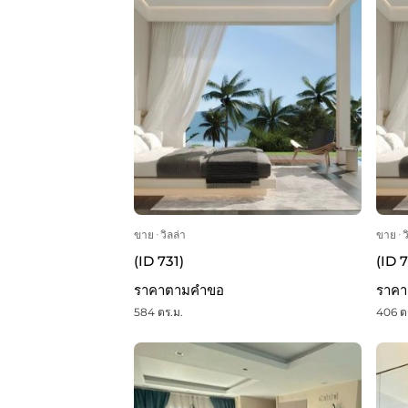
ขาย
ᐧ
วิลล่า
ขาย
ᐧ
ว
(ID 731)
(ID 
ราคาตามคำขอ
ราค
584 ตร.ม.
406 ต