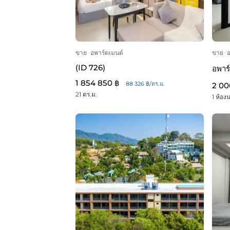
ขาย
ᐧ
อพาร์ตเมนต์
ขาย
ᐧ
(ID 726)
อพาร
1 854 850 ฿
88 326 ฿/ตร.ม.
2 00
21 ตร.ม.
1 ห้อง