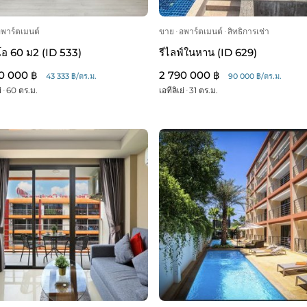
อพาร์ตเมนต์
ขาย
ᐧ
อพาร์ตเมนต์
ᐧ
สิทธิการเช่า
ิโอ 60 ม2 (ID 533)
รีไลฟ์ในหาน (ID 629)
0 000 ฿
2 790 000 ฿
43 333 ฿/ตร.ม.
90 000 ฿/ตร.ม.
่
ᐧ
60 ตร.ม.
เอทีลิเย่
ᐧ
31 ตร.ม.