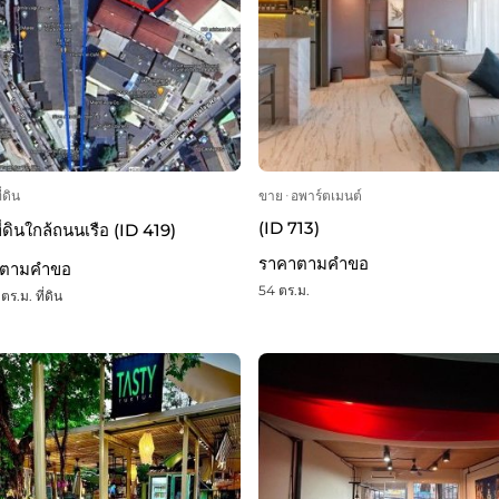
ี่ดิน
ขาย
ᐧ
อพาร์ตเมนต์
(ID 713)
่ดินใกล้ถนนเรือ (ID 419)
ราคาตามคำขอ
าตามคำขอ
54 ตร.ม.
ตร.ม. ที่ดิน