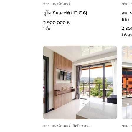
ขาย
ᐧ
อพาร์ตเมนต์
ขาย
ᐧ
ยูโทเปียลอฟท์ (ID 616)
อพาร์
88)
2 900 000 ฿
2 95
1 ชั้น
1 ห้อง
ขาย
ᐧ
อพาร์ตเมนต์
ᐧ
สิทธิการเช่า
ขาย
ᐧ