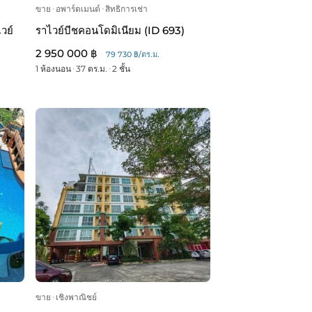
ขาย
ᐧ
อพาร์ตเมนต์
ᐧ
สิทธิการเช่า
วย์
ราไวย์บีชคอนโดมิเนียม (ID 693)
2 950 000 ฿
79 730 ฿/ตร.ม.
1 ห้องนอน
ᐧ
37 ตร.ม.
ᐧ
2 ชั้น
ขาย
ᐧ
เชิงพาณิชย์