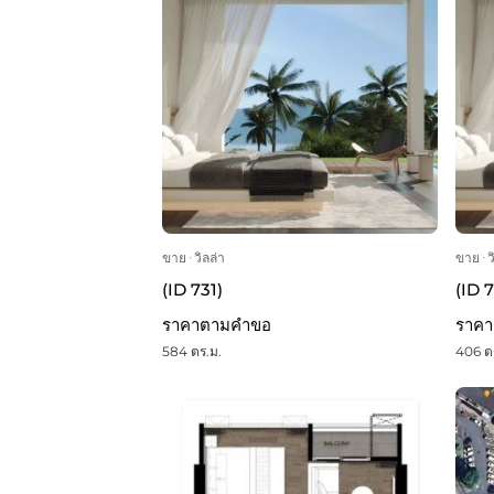
ขาย
ᐧ
วิลล่า
ขาย
ᐧ
ว
(ID 731)
(ID 
ราคาตามคำขอ
ราค
584 ตร.ม.
406 ต