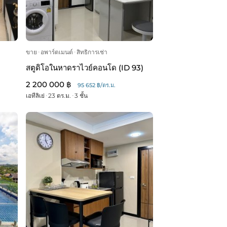
ขาย
ᐧ
อพาร์ตเมนต์
ᐧ
สิทธิการเช่า
สตูดิโอในหาดราไวย์คอนโด (ID 93)
2 200 000 ฿
95 652 ฿/ตร.ม.
เอทีลิเย่
ᐧ
23 ตร.ม.
ᐧ
3 ชั้น