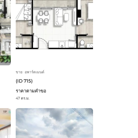
ขาย
ᐧ
อพาร์ตเมนต์
(ID 715)
ราคาตามคำขอ
47 ตร.ม.