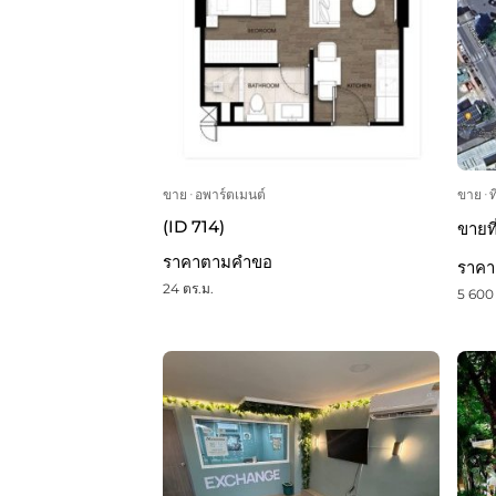
ขาย
ᐧ
อพาร์ตเมนต์
ขาย
ᐧ
ท
(ID 714)
ขายที
ราคาตามคำขอ
ราค
24 ตร.ม.
5 600 