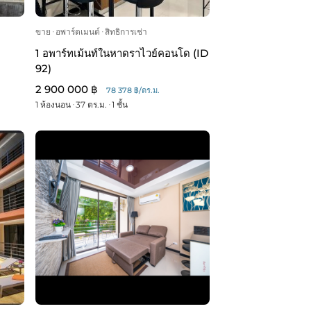
ขาย
ᐧ
อพาร์ตเมนต์
ᐧ
สิทธิการเช่า
1 อพาร์ทเม้นท์ในหาดราไวย์คอนโด (ID
92)
2 900 000 ฿
78 378 ฿/ตร.ม.
1 ห้องนอน
ᐧ
37 ตร.ม.
ᐧ
1 ชั้น