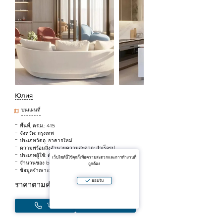
Юлия
บนแผนที่
พื้นที่, ตร.ม.: 415
จังหวัด: กรุงเทพ
ประเภทวัตถุ: อาคารใหม่
ความพร้อมสิ่งอำนวยความสะดวก: สำเร็จรูป
ประเภทผู้ใช้: ตัวแทน
เว็บไซต์นี้ใช้คุกกี้เพื่อความสะดวกและการทำงานที่
จำนวนของ bedrooms: 4 ห้องนอน
ถูกต้อง
ข้อมูลจำเพาะ: รับประกันผลกำไร
ยอมรับ
ราคาตามคำขอ
โทร
เขียนในแชท