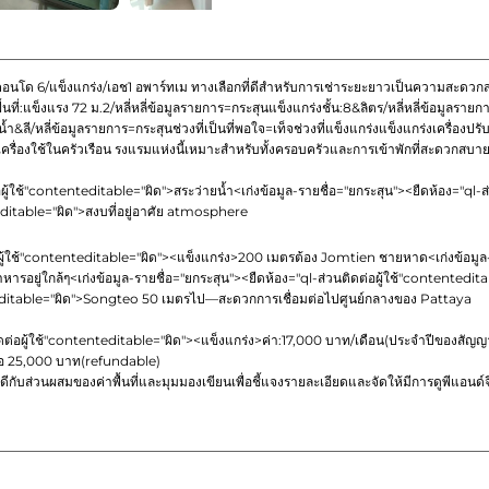
อนโด 6/แข็งแกร่ง/เอช1 อพาร์ทเม ทางเลือกที่ดีสำหรับการเช่าระยะยาวเป็นความสะดวก
:แข็งแรง 72 ม.2/หลี่หลี่ข้อมูลรายการ=กระสุนแข็งแกร่งชั้น:8&ลิตร/หลี่หลี่ข้อมูลรายการ=กระสุน.
ห้องนอน 2 ห้องน้ำ&ลี/หลี่ข้อมูลรายการ=กระสุนช่วงที่เป็นที่พอใจ=เท็จช่วงที่แข็งแกร่งแข็งแกร่งเคร
ธ,เครื่องใช้ในครัวเรือน รงแรมแห่งนี้เหมาะสำหรับทั้งครอบครัวและการเข้าพักที่สะดวกสบายส
อผู้ใช้"contenteditable="ผิด">
สระว่ายน้ำ
<เก่งข้อมูล-รายชื่อ="ยกระสุน"><ยืดห้อง="ql-
editable="ผิด">
สงบที่อยู่อาศัย atmosphere
ผู้ใช้"contenteditable="ผิด">
<แข็งแกร่ง>200 เมตรต้อง Jomtien ชายหาด
<เก่งข้อมูล
หารอยู่ใกล้ๆ
<เก่งข้อมูล-รายชื่อ="ยกระสุน"><ยืดห้อง="ql-ส่วนติดต่อผู้ใช้"contentedit
editable="ผิด">
Songteo 50 เมตรไป—สะดวกการเชื่อมต่อไปศูนย์กลางของ Pattaya
ดต่อผู้ใช้"contenteditable="ผิด">
<แข็งแกร่ง>ค่า:
17,000 บาท/เดือน(ประจำปีของสัญญ
อ 25,000 บาท(refundable)
อดีกับส่วนผสมของค่าพื้นที่และมุมมองเขียนเพื่อชี้แจงรายละเอียดและจัดให้มีการดูพีแอนด์จี