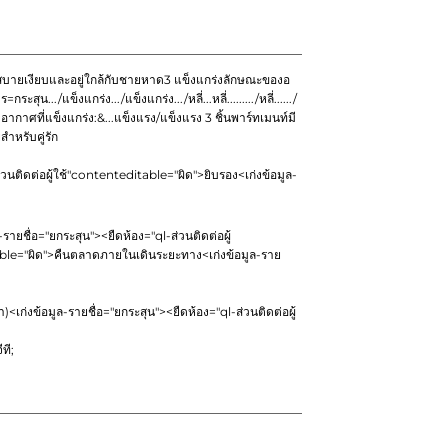
สบายเงียบและอยู่ใกล้กับชายหาด3 แข็งแกร่งลักษณะของอ
../แข็งแกร่ง.../แข็งแกร่ง.../หลี่...หลี่........./หลี่....../
ื่องปรับอากาศที่แข็งแกร่ง:&...แข็งแรง/แข็งแรง 3 ชิ้นพาร์ทเมนท์มี
ำหรับคู่รัก
ส่วนติดต่อผู้ใช้"contenteditable="ผิด">
ยิบรอง
<เก่งข้อมูล-
-รายชื่อ="ยกระสุน"><ยืดห้อง="ql-ส่วนติดต่อผู้
able="ผิด">
คืนตลาดภายในเดินระยะทาง
<เก่งข้อมูล-ราย
า)
<เก่งข้อมูล-รายชื่อ="ยกระสุน"><ยืดห้อง="ql-ส่วนติดต่อผู้
ที;