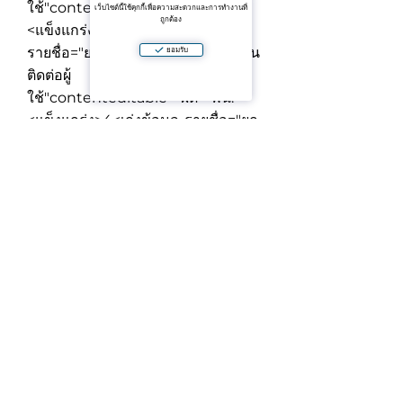
ใช้"contenteditable="ผิด">
พื้นที่:
เว็บไซต์นี้ใช้คุกกี้เพื่อความสะดวกและการทำงานที่
ถูกต้อง
<แข็งแกร่ง>30.32 เอ็ม 2
<เก่งข้อมูล-
รายชื่อ="ยกระสุน"><ยืดห้อง="ql-ส่วน
ยอมรับ
ติดต่อผู้
ใช้"contenteditable="ผิด">
พื้น:
<แข็งแกร่ง>4
<เก่งข้อมูล-รายชื่อ="ยก
ระสุน"><ยืดห้อง="ql-ส่วนติดต่อผู้
ใช้"contenteditable="ผิด">
การจัด
วาง:แข็งแกร่ง>1 ห้องนอน 1 ห้องน้ำ
/
เสื><เก่งข้อมูล-รายชื่อ="ยกระสุน">
<ยืดห้อง="ql-ส่วนติดต่อผู้
ใช้"contenteditable="ผิด">/ยืด>รูป
แบบของความเป็นเจ้าของ:
<แข็งแกร่ง>Freehold
/เสื>/พ์>
Pratamnak คือซาบซึ้งสำหรับมันสะดวกสถานที่ระหว่าง
ศูนย์กลางเมืองและชายหาด,ใจเย็บรรยากาศแล้วก็พัฒนาน
แป. งมีคาเฟ่,ร้านอาหาร,ร้านค้าและการเข้าถึงที่สะดวกไปยัง
พื้นที่หลักของพัทยาเป็นตัวเลือกที่ดีสำหรับการใช้ชีวิตริมทะเล
หรือรายได้ค่าเช่าที่มั่นคงพีแอนด์จีที;