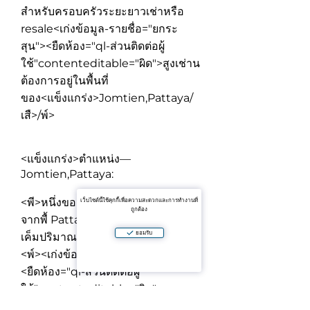
สำหรับครอบครัวระยะยาวเช่าหรือ
resale
<เก่งข้อมูล-รายชื่อ="ยกระ
สุน"><ยืดห้อง="ql-ส่วนติดต่อผู้
ใช้"contenteditable="ผิด">
สูงเช่าน
ต้องการอยู่ในพื้นที่
ของ<แข็งแกร่ง>Jomtien,Pattaya
/
เสื>/พ์>
<แข็งแกร่ง>ตำแหน่ง—
Jomtien,Pattaya:
<พี>หนึ่งของส่วนใหญ่พยายาม-หลัง
เว็บไซต์นี้ใช้คุกกี้เพื่อความสะดวกและการทำงานที่
ถูกต้อง
จากพื้ Pattaya มีชีวิตอยู่ที่ทะเล:น้ำ
ยอมรับ
เค็มปริมาณมหาศาล,
<พ์><เก่งข้อมูล-รายชื่อ="ยกระสุน">
<ยืดห้อง="ql-ส่วนติดต่อผู้
ใช้"contenteditable="ผิด">
ความ
ใกล้ของเพื่อ Jomtien ชายหาด
<เก่ง