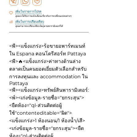
เพิ่มในรายการโปรด
คุณจะได้รับการแจ้งเตือนเกี่ยวกับการเปลี่ยนแปลงต่างๆ
เพิ่มในการเปรียบเทียบ
คุณสามารถเปรียบเทียบวัตถุตามพารามิเตอร์ได้
<พี><แข็งแกร่ง>ร้อขายอพาร์ทเมนท์
ใน Espana คอนโดรีสอร์ท Pattaya
<พี>🔥<แข็งแกร่ง>ค่าทางด้านล่าง
ตลาดเป็นคนยอดเยี่ยมตัวเลือกสำหรับ
การลงทุนและ accommodation ใน
Pattaya
<พี><แข็งแกร่ง>ทรัพย์สินพารามิเตอร์:
<พ์><เก่งข้อมูล-รายชื่อ="ยกระสุน">
<ยืดห้อง="ql-ส่วนติดต่อผู้
ใช้"contenteditable="ผิด">
<แข็งแกร่ง>1 ห้องนอน/1 ห้องน้ำ
/เสื>
<เก่งข้อมูล-รายชื่อ="ยกระสุน"><ยืด
ห้อง="ql-ส่วนติดต่อผู้