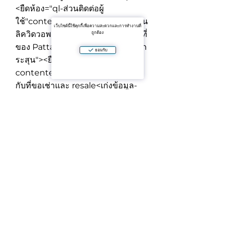
<ยืดห้อง="ql-ส่วนติดต่อผู้
ใช้"contenteditable="ผิด">
แน่นอน
เว็บไซต์นี้ใช้คุกกี้เพื่อความสะดวกและการทำงานที่
ลิควิดวอพาร์ทเมนท์เป็นที่นิยมในพื้นที่
ถูกต้อง
ของ Pattaya
<เก่งข้อมูล-รายชื่อ="ยก
ยอมรับ
ระสุน"><ยืดห้อง="ql-ส่วนติดต่อผู้ใช้"
contenteditable="ผิด">
ซึ่งเหมาะ
กับที่ขอเช่าและ resale
<เก่งข้อมูล-
รายชื่อ="ยกระสุน"><ยืดห้อง="ql-ส่วน
ติดต่อผู้
ใช้"contenteditable="ผิด">
ที่
เหมาะสมงบประมาณสำหรับรายการ
ใส่ไทยจริงและอสังหาริมทรัพย์ทั้งหมด
ตลาด
<เก่งข้อมูล-รายชื่อ="ยกระสุน">
<ยืดห้อง="ql-ส่วนติดต่อผู้
ใช้"contenteditable="ผิด">
เต็ม
พื้นที่ที่ได้รับจัดสรรต่างประเทศ—
สะดวกสำหรับการซื้อขายศูนเรซิเดนท์
<พี>🏙<แข็งแกร่ง>ในอพาร์ทเมนต์นี