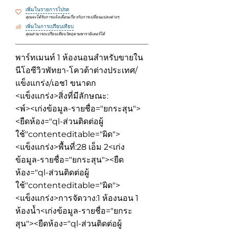
เพิ่มในรายการโปรด
คุณจะได้รับการแจ้งเตือนเกี่ยวกับการเปลี่ยนแปลงต่างๆ
เพิ่มในการเปรียบเทียบ
คุณสามารถเปรียบเทียบวัตถุตามพารามิเตอร์ได้
พาร์ทเมนท์ 1 ห้องนอนสำหรับขายใน
นีโอซีวิวพัทยา-โควต้าต่างประเทศ/
แข็งแกร่ง/เอช1 ขนาดก
<แข็งแกร่ง>สิ่งที่มีลักษณะ:
<พ์><เก่งข้อมูล-รายชื่อ="ยกระสุน">
<ยืดห้อง="ql-ส่วนติดต่อผู้
ใช้"contenteditable="ผิด">
<แข็งแกร่ง>พื้นที่:
28 เอ็ม 2
<เก่ง
ข้อมูล-รายชื่อ="ยกระสุน"><ยืด
ห้อง="ql-ส่วนติดต่อผู้
ใช้"contenteditable="ผิด">
<แข็งแกร่ง>การจัดวาง:
1 ห้องนอน 1
ห้องน้ำ
<เก่งข้อมูล-รายชื่อ="ยกระ
สุน"><ยืดห้อง="ql-ส่วนติดต่อผู้