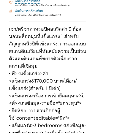
เพิ่มในรายการโปรด
คุณจะได้รับการแจ้งเตือนเกี่ยวกับการเปลี่ยนแปลงต่างๆ
เพิ่มในการเปรียบเทียบ
คุณสามารถเปรียบเทียบวัตถุตามพารามิเตอร์ได้
เช่า/ตรีชาดาทรอปิคอลวิลล่า 3 ห้อง
นอนพล็อตมุมที่แข็งแกร่ง 1 สำหรับ
สัญญาหนึ่งปีที่แข็งแกร่ง. การออกแบบ
สแกนดิเนเวียนที่ทันสมัยความเป็นส่วน
ตัวและดินแดนที่ขยายตัวเนื่องจาก
สถานที่เชิงมุม
<พี><แข็งแกร่ง>ค่า:
<แข็งแกร่ง&170,000 บาท/เดือน/
แข็งแกร่ง(สำหรับ 1 ปีเช่า)
<แข็งแกร่ง>เรื่องการเข้ายึดคฤหาสน์:
<พ์><เก่งข้อมูล-รายชื่อ="ยกระสุน">
<ยืดห้อง="ql-ส่วนติดต่อผู้
ใช้"contenteditable="ผิด">
<แข็งแกร่ง>3 bedrooms
<เก่งข้อมูล-
รายชื่อ="ยกระสุน"><ยืดห้อง="ql-ส่วน