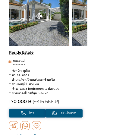
Reside Estate
บนแผนที่
จังหวัด: ภูเก็ต
อำเภอ: ถลาง
อำเภอ/เขต/อำเภอ/เขต: เชิงตะไล
ประเภทผู้ใช้: ตัวแทน
จำนวนของ bedrooms: 3 ห้องนอน
ชายหาดที่ใกล้ที่สุด: บางเทา
170 000 B
(~416 666 ₽)
โทร
เขียนในแชท