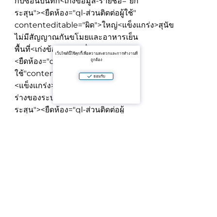
กับซ่อนบันทึก
<เก่งข้อมูล-รายชื่อ="ยก
ระสุน"><ยืดห้อง="ql-ส่วนติดต่อผู้ใช้"
contenteditable="ผิด">
ใหญ่<แข็งแกร่ง>สุนัข
ไม่มีสัญญาณกันขโมยและอาหารเย็น
พื้นที่
<เก่งข้อมูล-รายชื่อ="ยกระสุน">
เว็บไซต์นี้ใช้คุกกี้เพื่อความสะดวกและการทำงานที่
<ยืดห้อง="ql-ส่วนติดต่อผู้
ถูกต้อง
ใช้"contenteditable="ผิด">
ยอมรับ
<แข็งแกร่ง>ไวไฟ 300 Mbps
(โครง
ร่างของระบบ)
<เก่งข้อมูล-รายชื่อ="ยก
ระสุน"><ยืดห้อง="ql-ส่วนติดต่อผู้
ใช้"contenteditable="ผิด">
เสียง
ของระบบ<แข็งแกร่ง>Sonos
<เก่ง
ข้อมูล-รายชื่อ="ยกระสุน"><ยืด
ห้อง="ql-ส่วนติดต่อผู้
ใช้"contenteditable="ผิด">/ยืด>
<แข็งแกร่ง>65"ฉลาดทีวี 4K
ที่มีพลัง
มาก soundbar และ subwoofer
<พี>🏡ดีออกตัวเลือกสำหรับสบายอยู่