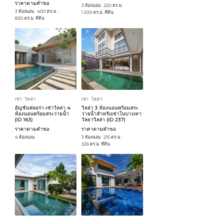
ราคาตามคำขอ
3 ห้องนอน
220 ตร.ม.
ᐧ
ᐧ
3 ห้องนอน
400 ตร.ม.
ᐧ
ᐧ
1 200 ตร.ม. ที่ดิน
850 ตร.ม. ที่ดิน
เช่า
วิลล่า
เช่า
วิลล่า
ᐧ
ᐧ
อัญชันฟลอร่า-เช่าวิลล่า 4
วิลล่า 3 ห้องนอนพร้อมสระ
ห้องนอนพร้อมสระว่ายน้ำ
ว่ายน้ำสำหรับเช่าในบางเทา
(ID 163)
วัลยาวิลล่า (ID 237)
ราคาตามคำขอ
ราคาตามคำขอ
4 ห้องนอน
3 ห้องนอน
215 ตร.ม.
ᐧ
ᐧ
326 ตร.ม. ที่ดิน