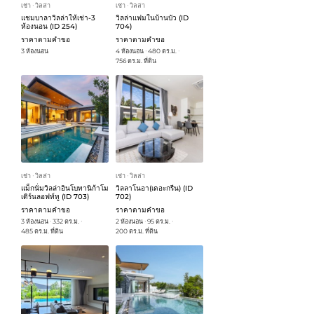
เช่า
วิลล่า
เช่า
วิลล่า
ᐧ
ᐧ
แชมบาลาวิลล่าให้เช่า-3
วิลล่าแฟมในบ้านบัว (ID
ห้องนอน (ID 254)
704)
ราคาตามคำขอ
ราคาตามคำขอ
3 ห้องนอน
4 ห้องนอน
480 ตร.ม.
ᐧ
ᐧ
756 ตร.ม. ที่ดิน
เช่า
วิลล่า
เช่า
วิลล่า
ᐧ
ᐧ
แม็กนั่มวิลล่าอินโบทานิก้าโม
วิลลาโนอา(เดอะกรีน) (ID
เดิร์นลอฟท์ทู (ID 703)
702)
ราคาตามคำขอ
ราคาตามคำขอ
3 ห้องนอน
332 ตร.ม.
2 ห้องนอน
95 ตร.ม.
ᐧ
ᐧ
ᐧ
ᐧ
485 ตร.ม. ที่ดิน
200 ตร.ม. ที่ดิน