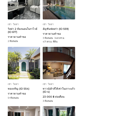
เช่า
วิลล่า
เช่า
วิลล่า
ᐧ
ᐧ
วิลล่า 2 ห้องนอนในราไวย์
อัญชันฟลอร่า (ID 559)
(ID 617)
ราคาตามคำขอ
ราคาตามคำขอ
3 ห้องนอน
348 ตร.ม.
ᐧ
ᐧ
2 ห้องนอน
471 ตร.ม. ที่ดิน
เช่า
วิลล่า
เช่า
วิลล่า
ᐧ
ᐧ
ทองเจริญ (ID 554)
ทาวน์เฮ้าส์ให้เช่าในเกาะแก้ว
(ID 4)
ราคาตามคำขอ
23 000 ฿ ต่อเดือน
5+ห้องนอน
3 ห้องนอน