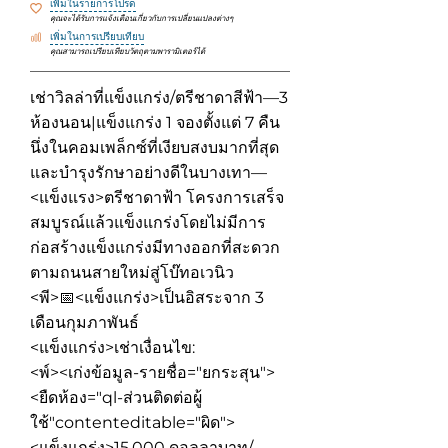
เพิ่มในรายการโปรด
คุณจะได้รับการแจ้งเตือนเกี่ยวกับการเปลี่ยนแปลงต่างๆ
เพิ่มในการเปรียบเทียบ
คุณสามารถเปรียบเทียบวัตถุตามพารามิเตอร์ได้
เช่าวิลล่าที่แข็งแกร่ง/ตรีชาดาสีฟ้า—3
ห้องนอน|แข็งแกร่ง 1 จองตั้งแต่ 7 คืน
นึ่งในคอมเพล็กซ์ที่เงียบสงบมากที่สุด
และบำรุงรักษาอย่างดีในบางเทา—
<แข็งแรง>ตรีชาดาฟ้า โครงการเสร็จ
สมบูรณ์แล้วแข็งแกร่งโดยไม่มีการ
ก่อสร้างแข็งแกร่งมีทางออกที่สะดวก
ตามถนนสายใหม่สู่โบ๊ทอเวนิว
<พี>📅<แข็งแกร่ง>เป็นอิสระจาก 3
เดือนกุมภาพันธ์
<แข็งแกร่ง>เช่าเงื่อนไข:
<พ์><เก่งข้อมูล-รายชื่อ="ยกระสุน">
<ยืดห้อง="ql-ส่วนติดต่อผู้
ใช้"contenteditable="ผิด">
<แข็งแกร่ง>15,000 ดอลลาบาท/