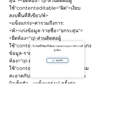
สุน"><ยืดห้อง="ql-ส่วนติดต่อผู้
ใช้"contenteditable="ผิด">
เงียบ
สงบพื้นที่สีเขียว
/พ์>
<แข็งแกร่ง>ค่ารวมถึงการ:
<พ์><เก่งข้อมูล-รายชื่อ="ยกระสุน">
<ยืดห้อง="ql-ส่วนติดต่อผู้
ใช้"contenteditable="ผิด">
ไวไฟ
<เก่ง
เว็บไซต์นี้ใช้คุกกี้เพื่อความสะดวกและการทำงานที่
ถูกต้อง
ข้อมูล-รายชื่อ="กระสุน"><ยืด
ห้อง="ql-ส่วนติดต่อผู้
ยอมรับ
ใช้"contenteditable="ผิด">
ทำความ
สะอาดกับเปลี่ยนแปลงของ color และ
ผ้าเช็ดตัว—<แข็งแกร่ง>1 ครั้งต่อ
สัปดาห์
/เสื><เก่งข้อมูล-รายชื่อ="ยกระ
สุน"><ยืดห้อง="ql-ส่วนติดต่อผู้
ใช้"contenteditable="ผิด">
สวน
และสระว่ายน้ำส
<แข็งแกร่ง>จ่ายเงินต่างหาก:
<พ์><เก่งข้อมูล-รายชื่อ="ยกระสุน">