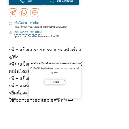
โทร
เขียนในแชท
เพิ่มในรายการโปรด
คุณจะได้รับการแจ้งเตือนเกี่ยวกับการเปลี่ยนแปลงต่างๆ
เพิ่มในการเปรียบเทียบ
คุณสามารถเปรียบเทียบวัตถุตามพารามิเตอร์ได้
<พี><แข็งแกร่ง>การขายของหัวเรื่อง
จุ
/พี>
<พี><แข็งแกร่ง>2-ห้องนอนของอพาร์
เว็บไซต์นี้ใช้คุกกี้เพื่อความสะดวกและการทำงานที่
ทเม้นโดยการบ้า
ถูกต้อง
<พี><แข็งแกร่ง>หลักพารามิเตอร์:
ยอมรับ
<พ์><เก่งข้อมูล-รายชื่อ="ยกระสุน">
<ยืดห้อง="ql-ส่วนติดต่อผู้
ใช้"contenteditable="ผิด">
🛏
<แข็งแกร่ง>2 bedrooms
<เก่งข้อมูล-
รายชื่อ="ยกระสุน"><ยืดห้อง="ql-ส่วน
ติดต่อผู้ใช้"contenteditable="ผิด">