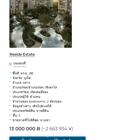
Reside Estate
บนแผนที่
พื้นที่, ตร.ม.: 88
จังหวัด: ภูเก็ต
อำเภอ: ถลาง
อำเภอ/เขต/อำเภอ/เขต: เชิงตะไล
ประเภทวัตถุ: เกิดเหตุที่สอง
ประเภทผู้ใช้: ตัวแทน
จำนวนของ bedrooms: 2 ห้องนอน
ข้อมูลจำเพาะ: เดินไปทะเลได้
ประเภททรัพย์สิน: ขายที่ดิน
ชั้น: 5
ชายหาดที่ใกล้ที่สุด: บางเทา
13 000 000 B
(~2 663 934 ¥)