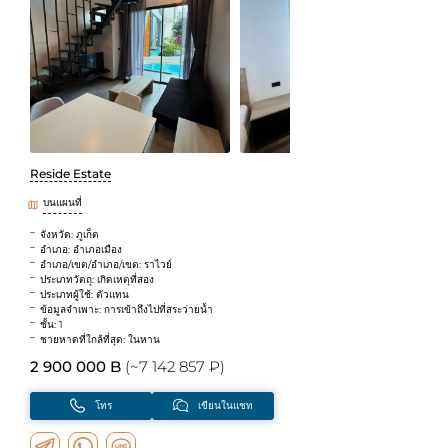
Reside Estate
บนแผนที่
จังหวัด: ภูเก็ต
อำเภอ: อำเภอเมือง
อำเภอ/เขต/อำเภอ/เขต: ราไวย์
ประเภทวัตถุ: เกิดเหตุที่สอง
ประเภทผู้ใช้: ตัวแทน
ข้อมูลจำเพาะ: การเข้าถึงไปที่สระว่ายน้ำ
ชั้น: 1
ชายหาดที่ใกล้ที่สุด: ในหาน
2 900 000 B
(~7 142 857 ₽)
โทร
เขียนในแชท