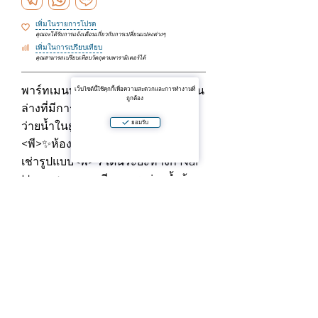
เพิ่มในรายการโปรด
คุณจะได้รับการแจ้งเตือนเกี่ยวกับการเปลี่ยนแปลงต่างๆ
เพิ่มในการเปรียบเทียบ
คุณสามารถเปรียบเทียบวัตถุตามพารามิเตอร์ได้
พาร์ทเมนท์ที่มีสไตล์ที่แข็งแกร่งบนชั้น
เว็บไซต์นี้ใช้คุกกี้เพื่อความสะดวกและการทำงานที่
ถูกต้อง
ล่างที่มีการเข้าถึงโดยตรงไปยังสระ
ยอมรับ
ว่ายน้ำในยูโทเ
<พี>✨ห้องออกแบบเป็นหา-หลังจาก
เช่ารูปแบบ
<พี>🌴เดินระยะห่างกั Nai
Harn ชายหาด
<พี>🏊♂️ระว่ายน้ำด้วย
นะ,fitness ห้องร้านอาหารอที่ไซงาน
ก่อสร้าง
<พี>🛡️24 ชม.ทั้ง 7 วัรและเป็น
มืออาชีพการจัดการบริษัท
<พี>📊ดีออกตัวเลือกสำหรับทั้งสอง
ของตัวเองอยู่และการ
ลงทุน
<พี>⚡ราคามันอยู่ด้านล่างตลาด
—สิ่งที่ถูกขาย urgently/พี>;