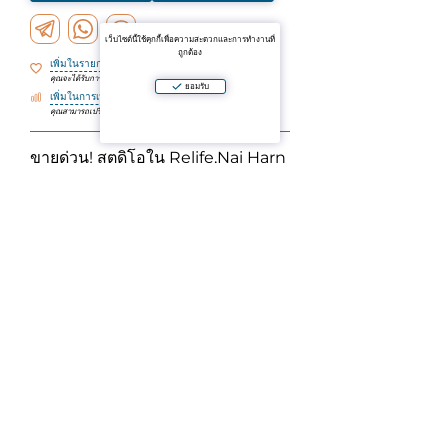
เว็บไซต์นี้ใช้คุกกี้เพื่อความสะดวกและการทำงานที่
ถูกต้อง
เพิ่มในรายการโปรด
คุณจะได้รับการแจ้งเตือนเกี่ยวกับการเปลี่ยนแปลงต่างๆ
ยอมรับ
เพิ่มในการเปรียบเทียบ
คุณสามารถเปรียบเทียบวัตถุตามพารามิเตอร์ได้
ขายด่วน! สตูดิโอใน Relife,Nai Harn
—31 เอ็ม 2
<พี>📑Leasehold(30+30+30 ปี)
<พี>รายละเอียด:
<พี>▫️องพื้นที่: 31 เอ็ม
2
สระว่ายน้ำและเรืองมุมมอง
กษัตริย์-ขนาดของบนเตียง
<พี>▫️ห้องน้ำกับอาบน้ำ
<พี>ที่อ
พาร์ทเมนต์เต็มมีเครื่องมือพร้อม
<พี>ซับซ้อนแป(อิสระจากข้อ):
<พี>✔️2 อสระว่ายน้ำ
<พี>✔ยิบ
รอง
<พี>✔24 ชั่วโมงรปภ.
<พี>✔️ปกปิดลานจอดรถ
<พี> 10 นาทีเดินไป Nai Harn ชายหาด
ถามคำถาม
Aparto คือแพลตฟอร์มที่รวบรวมประกาศที่ตรวจสอบแล้วเกี่ยวกับการขายและเช่าอสังหาริมทรัพย์ที่อยู่อาศัยและ
เชิงพาณิชย์ในประเทศไทย โดยการใช้แพลตฟอร์มหรือแอปพลิเคชันมือถือ คุณยอมรับข้อตกลงผู้ใช้และนโยบาย
ความเป็นส่วนตัวของโปรเจ็กต์ เมื่อชำระค่าบริการ คุณยอมรับข้อตกลงใบอนุญาต.