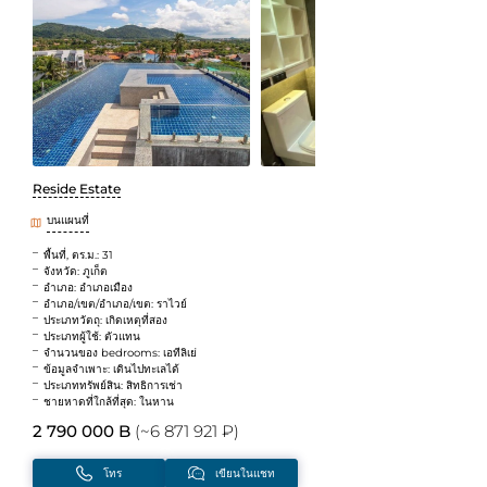
Reside Estate
บนแผนที่
พื้นที่, ตร.ม.: 31
จังหวัด: ภูเก็ต
อำเภอ: อำเภอเมือง
อำเภอ/เขต/อำเภอ/เขต: ราไวย์
ประเภทวัตถุ: เกิดเหตุที่สอง
ประเภทผู้ใช้: ตัวแทน
จำนวนของ bedrooms: เอทีลิเย่
ข้อมูลจำเพาะ: เดินไปทะเลได้
ประเภททรัพย์สิน: สิทธิการเช่า
ชายหาดที่ใกล้ที่สุด: ในหาน
2 790 000 B
(~6 871 921 ₽)
โทร
เขียนในแชท