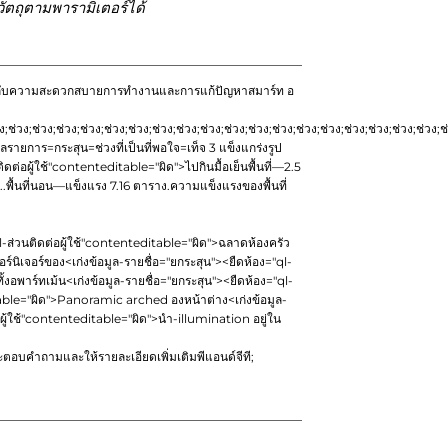
ัตถุตามพารามิเตอร์ได้
สำคัญกับความสะดวกสบายการทำงานและการแก้ปัญหาสมาร์ท อ
ง;ช่วง;ช่วง;ช่วง;ช่วง;ช่วง;ช่วง;ช่วง;ช่วง;ช่วง;ช่วง;ช่วง;ช่วง;ช่วง;ช่วง;ช่วง;ช่วง;ช่วง;ช่วง;ช
มูลรายการ=กระสุน=ช่วงที่เป็นที่พอใจ=เท็จ 3 แข็งแกร่งรูป
ติดต่อผู้ใช้"contenteditable="ผิด">
ไปกินมื้อเย็นพื้นที่—2.5
...พื้นที่นอน—แข็งแรง 7.16 ตาราง.ความแข็งแรงของพื้นที่
l-ส่วนติดต่อผู้ใช้"contenteditable="ผิด">
ฉลาดห้องครัว
์นิเจอร์ของ
<เก่งข้อมูล-รายชื่อ="ยกระสุน"><ยืดห้อง="ql-
ั้งอพาร์ทเม้น
<เก่งข้อมูล-รายชื่อ="ยกระสุน"><ยืดห้อง="ql-
able="ผิด">
Panoramic arched องหน้าต่าง
<เก่งข้อมูล-
อผู้ใช้"contenteditable="ผิด">
นำ-illumination อยู่ใน
ะตอบคำถามและให้รายละเอียดเพิ่มเติมพีแอนด์จีที;