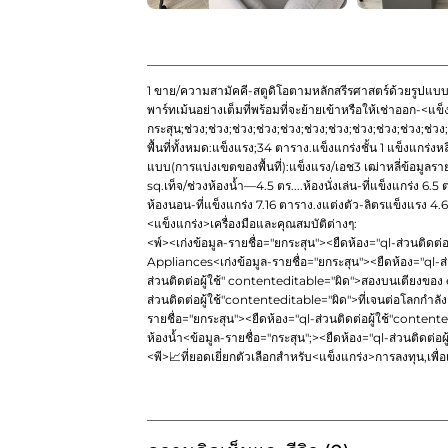
1 ขาย/ความสามัคคี-สตูดิโอตามหลักสรีรศาสตร์ด้วยรูปแบบ
พาร์ทเม้นอย่างเต็มที่พร้อมที่จะย้ายเข้าหรือให้เช่าออก-<แ
กระสุน;ช่วง;ช่วง;ช่วง;ช่วง;ช่วง;ช่วง;ช่วง;ช่วง;ช่วง;ช่วง;ช่วง;
พื้นที่ทั้งหมด:แข็งแรง;34 ตาราง.แข็งแกร่งชั้น 1 แข็งแกร่งห
แบบ(การแบ่งเขตของพื้นที่):แข็งแรง/เอช3 เฒ่าหลี่ข้อมูลร
sq.เท็จ/ช่วงห้องน้ำ—4.5 ตร....ห้องนั่งเล่น-ที่แข็งแกร่ง 
ห้องนอน-ที่แข็งแกร่ง 7.16 ตาราง.งแต่งตัว-ลิตรแข็งแรง
<แข็งแกร่ง>เครื่องมือและคุณสมบัติต่างๆ:
<พ์><เก่งข้อมูล-รายชื่อ="ยกระสุน"><ยืดห้อง="ql-ส่วนติดต่
Appliances
<เก่งข้อมูล-รายชื่อ="ยกระสุน"><ยืดห้อง="ql-ส
ส่วนติดต่อผู้ใช้" contenteditable="ผิด">
สองบนเตียงของ
ส่วนติดต่อผู้ใช้"contenteditable="ผิด">
ที่เจนต่อโลกกำลั
รายชื่อ="ยกระสุน"><ยืดห้อง="ql-ส่วนติดต่อผู้ใช้"content
ห้องน้ำ
<ข้อมูล-รายชื่อ="กระสุน";><ยืดห้อง="ql-ส่วนติดต่อ
<พี>📈ที่ยอดเยี่ยกตัวเลือกสำหรับ<แข็งแกร่ง>การลงทุน,เพื่อเ