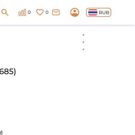
0
0
RUB
 685)
ย์