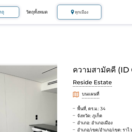
ตถุ
วัตถุทั้งหมด
ทุกเมือง
ความสามัคคี (ID
Reside Estate
บนแผนที่
พื้นที่, ตร.ม.: 34
จังหวัด: ภูเก็ต
อำเภอ: อำเภอเมือง
อำเภอ/เขต/อำเภอ/เขต: ราไว