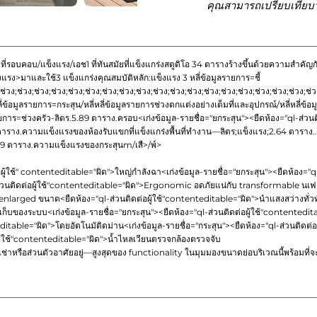
คุณสามารถเปรียบเทียบว
ที่รอบคอบ/แข็งแรง/เอช1 ที่ทันสมัยที่แข็งแกร่งสตูดิโอ 34 ตารางร้างขึ้นด้วยความ
ข็งแรง>มาและใช้
3 แข็งแกร่งคุณสมบัติหลัก:แข็งแรง 3 หลี่ข้อมูลรายการ=ชี้
ช่วง;ช่วง;ช่วง;ช่วง;ช่วง;ช่วง;ช่วง;ช่วง;ช่วง;ช่วง;ช่วง;ช่วง;ช่วง;ช่วง;ช่วง;ช่วง;ช่วง;ช่วง;ช่ว
ลี่ข้อมูลรายการ=กระสุน/หลี่หลี่ข้อมูลรายการช่วงตกแต่งอย่างเต็มที่และอุปกรณ์/หลี่หลี่ข้อ
ายการ=ช่วงครัว-ลิตร.5.89 ตาราง.ครอบ
<เก่งข้อมูล-รายชื่อ="ยกระสุน"><ยืดห้อง="ql-ส่วน
6.5 ตาราง.ความแข็งแรงของห้องรับแขกที่แข็งแกร่งพื้นที่ทำงาน—ลิตร;แข็งแรง;2.64 ตาราง.
 4.69 ตาราง.ความแข็งแรงของกระสุนm
/เสื>/พ์>
อผู้ใช้" contenteditable="ผิด">
ใหญ่กำลังฉา
<เก่งข้อมูล-รายชื่อ="ยกระสุน"><ยืดห้อง="q
่วนติดต่อผู้ใช้"contenteditable="ผิด">
Ergonomic อดภัยแน่กับ transformable นเฟอร
 enlarged ขนาด
<ยืดห้อง="ql-ส่วนติดต่อผู้ใช้"contenteditable="ผิด">
นำแสงสว่างทั่วท
งเก็บของระบบ
<เก่งข้อมูล-รายชื่อ="ยกระสุน"><ยืดห้อง="ql-ส่วนติดต่อผู้ใช้"contentedit
editable="ผิด">
โดยอัตโนมัติดม่าน
<เก่งข้อมูล-รายชื่อ="กระสุน"><ยืดห้อง="ql-ส่วนติดต่
ผู้ใช้"contenteditable="ผิด">
น้ำไหลเวียนตรวจกล้องตรวจจับ
ช่าหรือส่วนตัวอาศัยอยู่
—สูงสุดของ functionality ในมุมมองขนาดย่อบริเวณนี้พร้อมที่จ