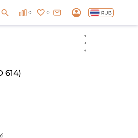
0
0
RUB
D 614)
ย์