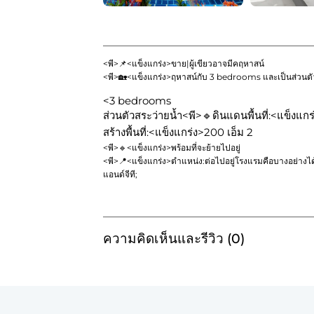
<พี>📌<แข็งแกร่ง>ขาย|ผู้เขียวอาจมีคฤหาสน์
<พี>🏡<แข็งแกร่ง>ฤหาสน์กับ 3 bedrooms และเป็นส่วนตั
<3 bedrooms
ส่วนตัวสระว่ายน้ำ
<พี>🔹ดินแดนพื้นที่:<แข็งแกร
สร้างพื้นที่:<แข็งแกร่ง>200 เอ็ม 2
<พี>🔹<แข็งแกร่ง>พร้อมที่จะย้ายไปอยู่
<พี>📍<แข็งแกร่ง>ตำแหน่ง:
ต่อไปอยู่โรงแรมคือบางอย่างได้
แอนด์จีที;
ความคิดเห็นและรีวิว (0)