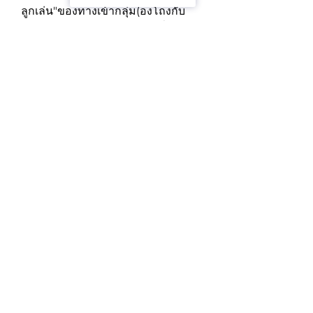
ลูกเล่น"ของทางเข้ากลุ่ม(องโถงกับ
เพดาน~7 m)
<เก่งข้อมูล-รายชื่อ="ยก
ระสุน"><ยืดห้อง="ql-ส่วนติดต่อผู้ใช้"
contenteditable="ผิด">
<แข็งแกร่ง>ว้างห้องนั่งเล่นกับ
ทะเลสาบมุมมอง
<เก่งข้อมูล-ราย
ชื่อ="ยกระสุน"><ยืดห้อง="ql-ส่วน
ติดต่อผู้ใช้"contenteditable="ผิด">/
ยืด><แข็งแกร่ง>สองห้องครัว
ของ
(สะดวกสำหรับครอบครัวรูปแบบ
และสัญญาณของแขกของ)
<พี><แข็งแกร่ง>โครงการแป(คลับเฮา
ส์):
/พี><พี>sauna, นวดองห้องโรงยิม
และส่วนที่เหมือนกันทุกคนบนเว็บไซต์.
รงแกร่ง(การควบคุมสภาพภูมิอากาศ/
ผ้าม่าน/ล็อค/แสงฯลฯ). พีแอนด์จีที;