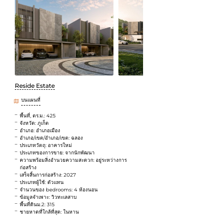
Reside Estate
บนแผนที่
พื้นที่, ตร.ม.: 425
จังหวัด: ภูเก็ต
อำเภอ: อำเภอเมือง
อำเภอ/เขต/อำเภอ/เขต: ฉลอง
ประเภทวัตถุ: อาคารใหม่
ประเภทของการขาย: จากนักพัฒนา
ความพร้อมสิ่งอำนวยความสะดวก: อยู่ระหว่างการ
ก่อสร้าง
เสร็จสิ้นการก่อสร้าง: 2027
ประเภทผู้ใช้: ตัวแทน
จำนวนของ bedrooms: 4 ห้องนอน
ข้อมูลจำเพาะ: วิวทะเลสาบ
พื้นที่ดินม.2: 315
ชายหาดที่ใกล้ที่สุด: ในหาน