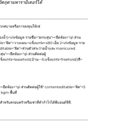
ัตถุตามพารามิเตอร์ได้
ะดวกสบายหรือการลงทุนให้เช่
งน้ำ)
<เก่งข้อมูล-รายชื่อ="ยกระสุน"><ยืดห้อง="ql-ส่วน
le="ผิด">
วางแผน:<แข็งแกร่ง>480 เอ็ม 2
<เก่งข้อมูล-ราย
editable="ผิด">
ส่วนตัวสระว่ายน้ำและ manicured
สุน"><ยืดห้อง="ql-ส่วนติดต่อผู้
ข็งแกร่ง>leasehold
,บ้าน—lt;แข็งแกร่ง>freehold
/เสื>
><ยืดห้อง="ql-ส่วนติดต่อผู้ใช้" contenteditable="ผิด">
5
kgm พื้นที่
ำหรับครอบครัวหรือเช่าที่ทำกำไรได้พีแอนด์จีที;