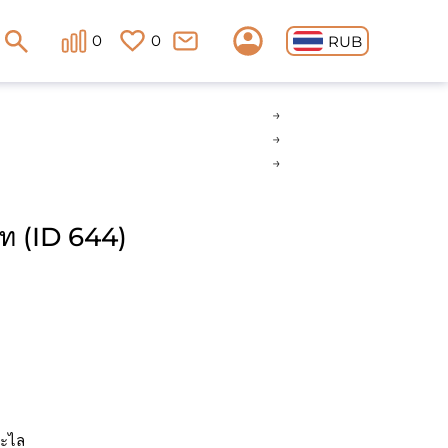
0
0
RUB
์ท (ID 644)
ตะไล