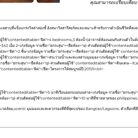
คุณสามารถเปรียบเทียบว
ะเลสาบที่แข็งแกร่งวิลล่าสองชั้ อังสนาวิลล่ารีสอร์ทและเหมาะสำหรับการดำเนินชีวิตที่ส
อผู้ใช้"contenteditable="ผิด">
4 bedrooms,3 ห้องน้ำ(อาจารย์ห้องนอนกับส่วนตัวในห้อ
ง>342 เอ็ม 2
<เก่งข้อมูล-รายชื่อ="ยกระสุน"><ยืดห้อง="ql-ส่วนติดต่อผู้ใช้"contenteditab
able="ผิด">
2 ชั้น
<เก่งข้อมูล-รายชื่อ="ยกระสุน"><ยืดห้อง="ql-ส่วนติดต่อผู้ใช้" content
อผู้ใช้"contenteditable="ผิด">
สระว่ายน้ำและทะเลสาบมุมมอง
<เก่งข้อมูล-รายชื่อ="ยกระ
-รายชื่อ="ยกระสุน"><ยืดห้อง="ql-ส่วนติดต่อผู้ใช้" contenteditable="ผิด">
ดินแดน—lt;แ
ใช้"contenteditable="ผิด">/ยืด>โครงการให้สมบูรณ์ปี:
2011
/li>/ol>
ผู้ใช้"contenteditable="ผิด">
5 นาทีเรือนออกบนถนนสาย
<เก่งข้อมูล-รายชื่อ="ยกระสุน"
ืดห้อง="ql-ส่วนติดต่อผู้ใช้"contenteditable="ผิด">
10 นาทีที่ชายหาดของ philippines. 
แวดล้อม,scenic มุมมองและสะดวกรองที่ดีที่สุดแปของ Bangtao/Lagoons. ตัวเลือกที่ดีส