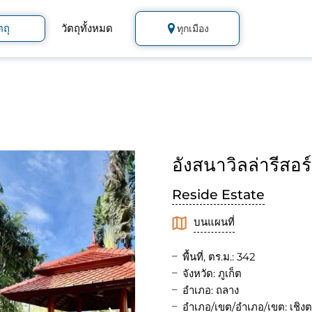
ตถุ
วัตถุทั้งหมด
ทุกเมือง
อังสนาวิลล่ารีสอร
Reside Estate
บนแผนที่
พื้นที่, ตร.ม.: 342
จังหวัด: ภูเก็ต
อำเภอ: ถลาง
อำเภอ/เขต/อำเภอ/เขต: เชิง