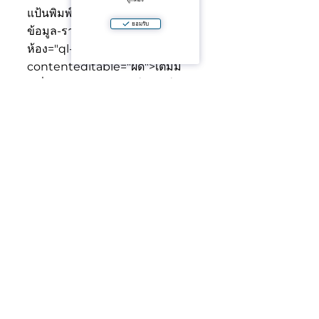
แป้นพิมพ์เยอะแห่งแสงสว่าง
<เก่ง
ยอมรับ
ข้อมูล-รายชื่อ="ยกระสุน"><ยืด
ห้อง="ql-ส่วนติดต่อผู้ใช้"
contenteditable="ผิด">
เต็มมี
เครื่องมือพร้อมกับเฟอร์นิเจอร์และ
appliances
<เก่งข้อมูล-รายชื่อ="ยก
ระสุน"><ยืดห้อง="ql-ส่วนติดต่อผู้
ใช้"contenteditable="ผิด">
เงียบ
สงบและอบอุ่นและสบายบรรยากาศ
—เหมาะสำหรับออย่างผ่อนคลาย
หรืออาศัยอยู่
<พี>ดีออกตัวเลือกสำหรับคนโสดคน
หรือสองมองหาคนใหม่,ช่วยเก็บข้าว
ของให้เขตร้อนสไตล์ฤหาสน์ใน Koh
Samui.พีแอนด์จีที;