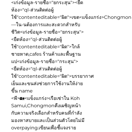
<เก่งข้อมูล-รายชื่อ="ยกระสุน"><ยืด
ห้อง="ql-ส่วนติดต่อผู้
ใช้"contenteditable="ผิด">
เขต<แข็งแกร่ง>Chongmon
—ใน-นต้องการและสะดวกสำหรับ
ชีวิต
<เก่งข้อมูล-รายชื่อ="ยกระสุน">
<ยืดห้อง="ql-ส่วนติดต่อผู้
ใช้"contenteditable="ผิด">
ใกล้
ชายหาด,cafes ร้านค้าและพื้นฐาน
แป
<เก่งข้อมูล-รายชื่อ="กระสุน">
<ยืดห้อง="ql-ส่วนติดต่อผู้
ใช้"contenteditable="ผิด">
บรรยากาศ
เย็นและขนส่งช่วยการใช้งานให้ง่าย
ขึ้น name
<พี>🏡<แข็งแกร่ง>เรือเช่าใน Koh
Samui,Chongmon
คืงเผชิญหน้า
กับความจริงเลือกสำหรับคนที่กำลัง
มองหาสบายและเป็นส่วนตัวโดยไม่มี
overpaying.เขียนเพื่อชี้แจงราย