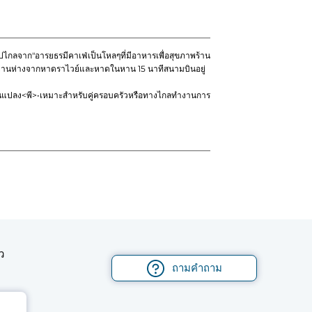
ไปไกลจาก"อารยธรมีคาเฟ่เป็นโหลๆที่มีอาหารเพื่อสุขภาพร้าน
หานห่างจากหาดราไวย์และหาดในหาน 15 นาทีสนามบินอยู่
ยนแปลง
<พี>•เหมาะสำหรับคู่ครอบครัวหรือทางไกลทำงานการ
ว
ถามคำถาม