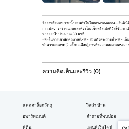
วิลล่าพร้อมสระว่ายน้ำส่วนตัวในใจกลางของฉลอง—อินฟินิตี้
กาแฟสบายๆร้านนวดและห้องโถงเซ็นทรัลเฟสติวัลใช้เวลา
ห่างออกไปประมาณ 50 นาที
<พี>ในการเข้ายึดคฤหาสน์:
<พี>•ส่วนตัวสระว่ายน้ำ
<พี>•เต็ม
ทำความสะอาด(2 ครั้งต่อเดือน),การทำความสะอาดสระว่ายน
ความคิดเห็นและรีวิว (0)
แคตตาล็อกวัตถุ
วิลล่า บ้าน
อพาร์ทเมนต์
คำถามที่พบบ่อย
ที่ดิน
แผนที่เว็บไซต์
เว็