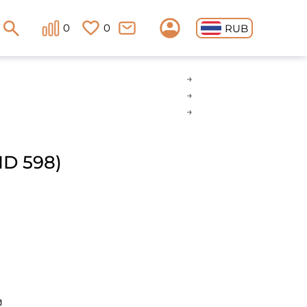
0
0
RUB
(ID 598)
ง