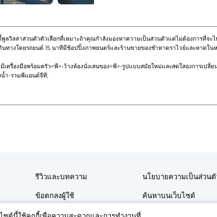
พูลวิลล่าส่วนตัวตัวเลือกที่เหมาะถ้าคุณกำลังมองหาความเป็นส่วนตัวแต่ไม่ต้องการที่จะ
เดินทางโดยรถยนต์ 15 นาทีมีช้อปปิ้งภาพยนตร์และร้านขายของชำหาดราไวย์และหาดใน
มีเครื่องมือพร้อมครัว
<พี>•ว้างห้องนั่งเล่นของ
<พี>•รูปแบบสมัยใหม่และสดใสองการเปลี่
้ำ-รวมพีแอนด์จีที;
รีวิวและบทความ
นโยบายความเป็นส่วนตั
ข้อตกลงผู้ใช้
ค้นหาบนเว็บไซต์
ติดต่อ
บไซต์นี้ใช้คุกกี้เพื่อความสะดวกและการทำงานที่