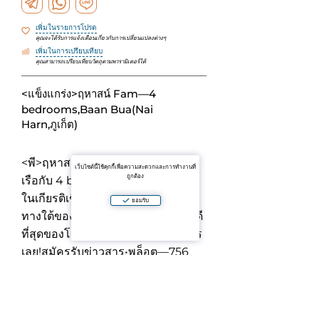
เพิ่มในรายการโปรด
คุณจะได้รับการแจ้งเตือนเกี่ยวกับการเปลี่ยนแปลงต่างๆ
เพิ่มในการเปรียบเทียบ
คุณสามารถเปรียบเทียบวัตถุตามพารามิเตอร์ได้
<แข็งแกร่ง>ฤหาสน์ Fam—4
bedrooms,Baan Bua(Nai
Harn,ภูเก็ต)
<พี>ฤหาสน์ Fam เป็นคว้างออกแบบ
เว็บไซต์นี้ใช้คุกกี้เพื่อความสะดวกและการทำงานที่
ถูกต้อง
เรือกับ 4 bedrooms และ 4 ห้องน้ำ
ในเกียรติเชีย Baan Bua บ้านหลังใน
ยอมรับ
ทางใต้ของภูเก็ต. ไม่พลาดข้อเสนอที่ดี
ที่สุดของโรงแรมในออสเตรเลียสมัคร
เลย!สมัครรับข่าวสาร•พล็อต—756
ม.2•พื้นที่วิลล่า—480 ม.2*4 ห้องน้ำ
ในตัวห้องนอน/พีพี;•ห้องนั่งเล่นกว้าง
ขวางพร้อมโต๊ะบิลเลียดมือง