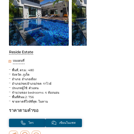
Reside Estate
บนแผนที่
พื้นที่, ตร.ม.: 480
จังหวัด: ภูเก็ต
อำเภอ: อำเภอเมือง
อำเภอ/เขต/อำเภอ/เขต: ราไวย์
ประเภทผู้ใช้: ตัวแทน
จำนวนของ bedrooms: 4 ห้องนอน
พื้นที่ดินม.2: 756
ชายหาดที่ใกล้ที่สุด: ในหาน
ราคาตามคำขอ
โทร
เขียนในแชท