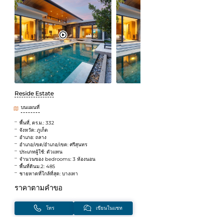
Reside Estate
บนแผนที่
พื้นที่, ตร.ม.: 332
จังหวัด: ภูเก็ต
อำเภอ: ถลาง
อำเภอ/เขต/อำเภอ/เขต: ศรีสุนทร
ประเภทผู้ใช้: ตัวแทน
จำนวนของ bedrooms: 3 ห้องนอน
พื้นที่ดินม.2: 485
ชายหาดที่ใกล้ที่สุด: บางเทา
ราคาตามคำขอ
โทร
เขียนในแชท