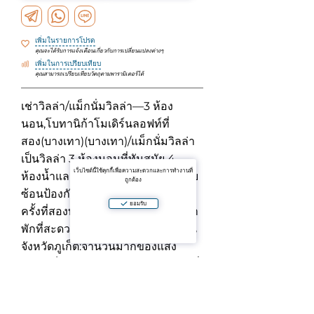
เพิ่มในรายการโปรด
คุณจะได้รับการแจ้งเตือนเกี่ยวกับการเปลี่ยนแปลงต่างๆ
เพิ่มในการเปรียบเทียบ
คุณสามารถเปรียบเทียบวัตถุตามพารามิเตอร์ได้
เช่าวิลล่า/แม็กนั่มวิลล่า—3 ห้อง
นอน,โบทานิก้าโมเดิร์นลอฟท์ที่
สอง(บางเทา)(บางเทา)/แม็กนั่มวิลล่า
เป็นวิลล่า 3 ห้องนอนที่ทันสมัย 4
เว็บไซต์นี้ใช้คุกกี้เพื่อความสะดวกและการทำงานที่
ห้องน้ำและสระว่ายน้ำส่วนตัวในที่ซับ
ถูกต้อง
ซ้อนป้องกันโบทานิก้าโมเดิร์นลอฟท์
ยอมรับ
ครั้งที่สองทางเลือกที่ดีสำหรับการเข้า
พักที่สะดวกสบายหรือพักระยะยาวใน
จังหวัดภูเก็ต:จำนวนมากของแสง
ความเป็นส่วนตัวและบรรยากาศพรีเมี่
ยม
<พี>เรื่องการเข้ายึดคฤหาสน์: