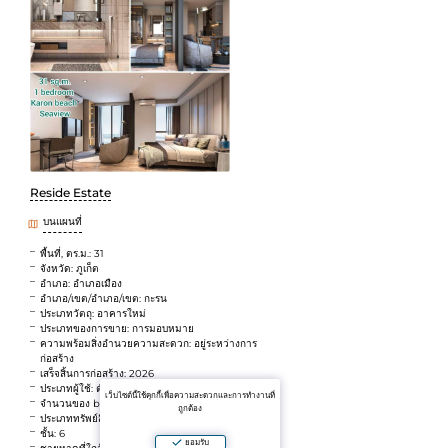
Reside Estate
บนแผนที่
พื้นที่, ตร.ม.: 31
จังหวัด: ภูเก็ต
อำเภอ: อำเภอเมือง
อำเภอ/เขต/อำเภอ/เขต: กะรน
ประเภทวัตถุ: อาคารใหม่
ประเภทของการขาย: การมอบหมาย
ความพร้อมสิ่งอำนวยความสะดวก: อยู่ระหว่างการ
ก่อสร้าง
เสร็จสิ้นการก่อสร้าง: 2026
ประเภทผู้ใช้: ตัวแทน
เว็บไซต์นี้ใช้คุกกี้เพื่อความสะดวกและการทำงานที่
จำนวนของ bedrooms: 1 ห้องนอน
ถูกต้อง
ประเภททรัพย์สิน: ขายที่ดิน
ชั้น: 6
ยอมรับ