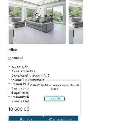
Alice
บนแผนที่
จังหวัด: ภูเก็ต
อำเภอ: อำเภอเมือง
อำเภอ/เขต/อำเภอ/เขต: ราไวย์
ประเภทวัตถุ: เกิดเหตุที่สอง
ประเภทผู้ใช้: ตัวแทน
เว็บไซต์นี้ใช้คุกกี้เพื่อความสะดวกและการทำงานที่
จำนวนของ bedrooms: 2 ห้องนอน
ถูกต้อง
ข้อมูลจำเพาะ: วิวทะเล
ประเภททรัพย์สิน: ขายที่ดิน
ยอมรับ
ชายหาดที่ใกล้ที่สุด: กะตะ
10 600 000 B
(~25 980 392 ₽)
โทร
เขียนในแชท