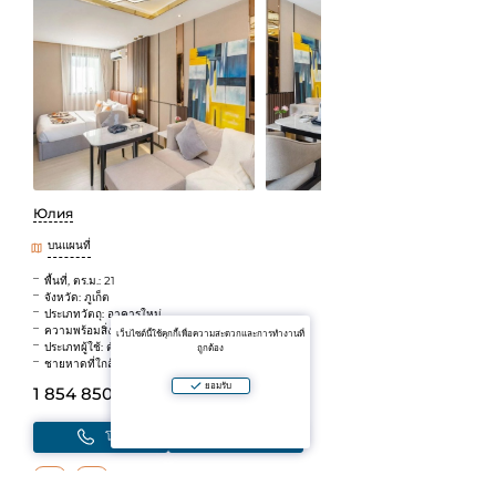
Юлия
บนแผนที่
พื้นที่, ตร.ม.: 21
จังหวัด: ภูเก็ต
ประเภทวัตถุ: อาคารใหม่
ความพร้อมสิ่งอำนวยความสะดวก: สำเร็จรูป
เว็บไซต์นี้ใช้คุกกี้เพื่อความสะดวกและการทำงานที่
ประเภทผู้ใช้: ตัวแทน
ถูกต้อง
ชายหาดที่ใกล้ที่สุด: ในยาง
ยอมรับ
1 854 850 B
(~4 591 212 ₽)
โทร
เขียนในแชท