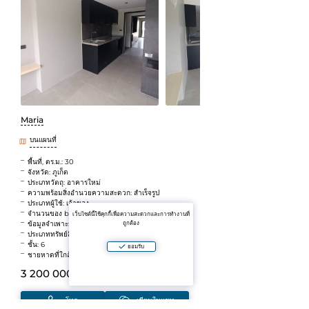
Maria
บนแผนที่
พื้นที่, ตร.ม.: 30
จังหวัด: ภูเก็ต
ประเภทวัตถุ: อาคารใหม่
ความพร้อมสิ่งอำนวยความสะดวก: สำเร็จรูป
ประเภทผู้ใช้: เจ้าของ
จำนวนของ bedrooms: เอทีลิเย่
เว็บไซต์นี้ใช้คุกกี้เพื่อความสะดวกและการทำงานที่
ข้อมูลจำเพาะ: รับประกันผลกำไร
ถูกต้อง
ประเภททรัพย์สิน: สิทธิการเช่า
ชั้น: 6
ยอมรับ
ชายหาดที่ใกล้ที่สุด: ในหาน
3 200 000 B
(~7 920 792 ₽)
โทร
เขียนในแชท