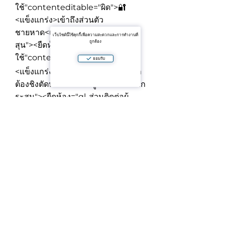
ใช้"contenteditable="ผิด">
🔐
<แข็งแกร่ง>เข้าถึงส่วนตัว
ชายหาด
<เก่งข้อมูล-รายชื่อ="ยกระ
เว็บไซต์นี้ใช้คุกกี้เพื่อความสะดวกและการทำงานที่
ถูกต้อง
สุน"><ยืดห้อง="ql-ส่วนติดต่อผู้
ใช้"contenteditable="ผิด">
🏖
ยอมรับ
<แข็งแกร่ง>ร่วมสระว่ายน้ำอยู่ที่นี้เรา
ต้องชิงตัดหน้า
<เก่งข้อมูล-รายชื่อ="ยก
ระสุน"><ยืดห้อง="ql-ส่วนติดต่อผู้
ใช้"contenteditable="ผิด">
🚗
<แข็งแกร่ง>ใช้ร่วมกันจอดรถ
<เก่ง
ข้อมูล-รายชื่อ="ยกระสุน"><ยืด
ห้อง="ql-ส่วนติดต่อผู้
ใช้"contenteditable="ผิด">
🌴
เงียบๆรีสอร์ทสภาพแวดล้อมกับสูง
ระดับความเป็นส่วนตัว
<แข็งแกร่ง>💼เช่าเงื่อนไข
/h3>