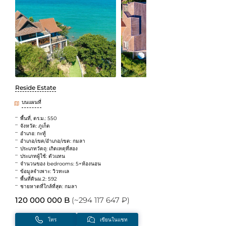
Reside Estate
บนแผนที่
พื้นที่, ตร.ม.: 550
จังหวัด: ภูเก็ต
อำเภอ: กะทู้
อำเภอ/เขต/อำเภอ/เขต: กมลา
ประเภทวัตถุ: เกิดเหตุที่สอง
ประเภทผู้ใช้: ตัวแทน
จำนวนของ bedrooms: 5+ห้องนอน
ข้อมูลจำเพาะ: วิวทะเล
พื้นที่ดินม.2: 592
ชายหาดที่ใกล้ที่สุด: กมลา
120 000 000 B
(~294 117 647 ₽)
โทร
เขียนในแชท