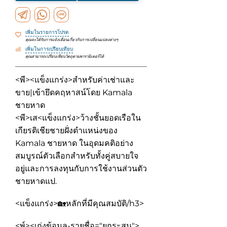
เพิ่มในรายการโปรด
คุณจะได้รับการแจ้งเตือนเกี่ยวกับการเปลี่ยนแปลงต่างๆ
เพิ่มในการเปรียบเทียบ
คุณสามารถเปรียบเทียบวัตถุตามพารามิเตอร์ได้
<พี><แข็งแกร่ง>สำหรับค่าเช่าและ
ขาย|เข้ายึดคฤหาสน์โดย Kamala
ชายหาด
<พี>เส<แข็งแกร่ง>ว้างชั้นยอดเรือใน
เกียรติเชียชายฝั่งตำแหน่งของ
Kamala ชายหาด ในอุดมคติอย่าง
สมบูรณ์ตัวเลือกสำหรับทั้งคู่สบายใจ
อยู่และการลงทุนกับการใช้งานส่วนตัว
ชายหาดแป.
<แข็งแกร่ง>🏡หลักที่มีคุณสมบัติ
/h3>
<พ์><เก่งข้อมูล-รายชื่อ="ยกระสุน">