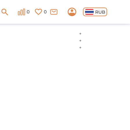
0
0
RUB