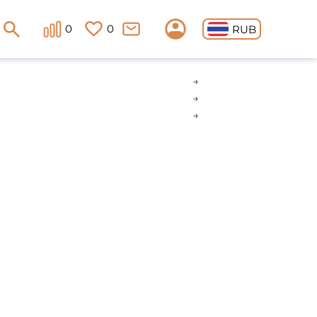
0
0
RUB